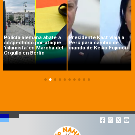
Policía alemana abate a
Presidente Kast viaja a
sospechoso por ataque
Perú para cambio de
'islamista' en Marcha del
mando de Keiko Fujimori
Orgullo en Berlín