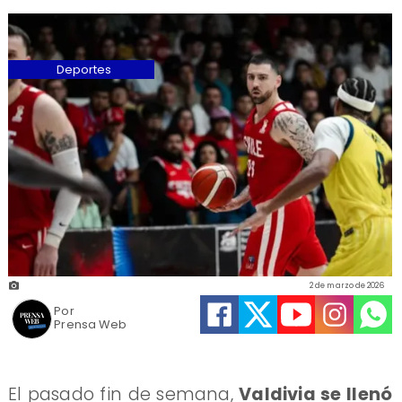
Deportes
2 de marzo de 2026
Por
Prensa Web
El pasado fin de semana,
Valdivia se llenó