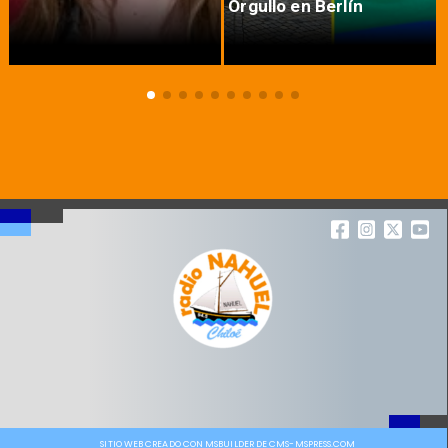
Orgullo en Berlín
SITIO WEB CREADO CON MSBUILDER DE CMS-MSPRESS.COM