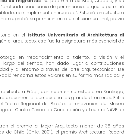
ilia de migrantes
: su padre era de Brač, Croacia, y su
“profunda conciencia de pertenencia, lo que le permitió
lado, no simplemente heredado”. Estudió arquitectura
donde reprobó su primer intento en el examen final, previo
storia en el
Istituto Universitario di Architettura di
gún el arquitecto, esa fue la asignatura más esencial de
 otorga en “reconocimiento al talento, la visión y el
 largo del tiempo, han dado lugar a contribuciones
ad y al entorno a través del arte arquitectónico”. De
 Radić “encarna estos valores en su forma más radical y
rquitectura Frágil, con sede en su estudio en Santiago,
ra experimental que desafía las grandes fronteras. Entre
el Teatro Regional del Biobío, la renovación del Museo
ago, el Centro Cívico de Concepción y el centro NAVE en
tran el premio al Mejor Arquitecto menor de 35 años
 de Chile (Chile, 2001); el premio Architectural Record