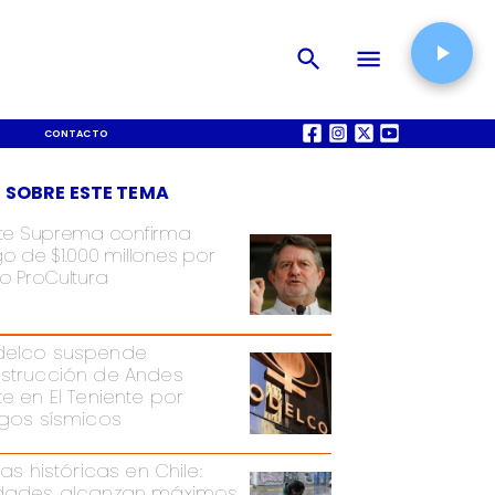
CONTACTO
QUIÉNES SOMOS
 SOBRE ESTE TEMA
te Suprema confirma
o de $1.000 millones por
o ProCultura
elco suspende
strucción de Andes
te en El Teniente por
sgos sísmicos
ias históricas en Chile:
dades alcanzan máximos