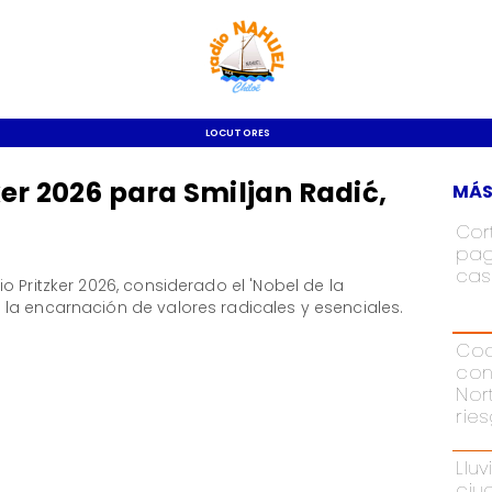
LOCUTORES
er 2026 para Smiljan Radić,
MÁS
Cor
pag
cas
 Pritzker 2026, considerado el 'Nobel de la
la encarnación de valores radicales y esenciales.
Cod
con
Nor
rie
Lluv
ciu