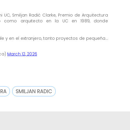
i UC, Smiljan Radić Clarke, Premio de Arquitectura
duó como arquitecto en la UC en 1989, donde
.
ile y en el extranjero, tanto proyectos de pequeña…
ica)
March 12, 2026
URA
SMILJAN RADIC