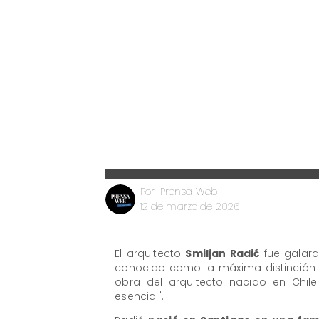
Prensa Web
Por
12 de marzo de 2026
El arquitecto
Smiljan Radić
fue galar
conocido como la máxima distinción e
obra del arquitecto nacido en Chil
esencial".