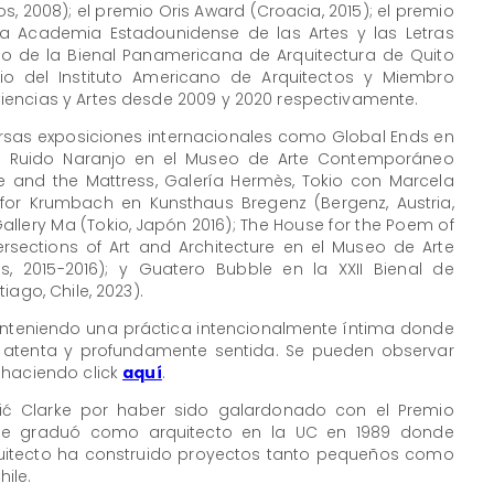
 2008); el premio Oris Award (Croacia, 2015); el premio
la Academia Estadounidense de las Artes y las Letras
mio de la Bienal Panamericana de Arquitectura de Quito
io del Instituto Americano de Arquitectos y Miembro
encias y Artes desde 2009 y 2020 respectivamente.
ersas exposiciones internacionales como Global Ends en
 Un Ruido Naranjo en el Museo de Arte Contemporáneo
be and the Mattress, Galería Hermès, Tokio con Marcela
p for Krumbach en Kunsthaus Bregenz (Bergenz, Austria,
Gallery Ma (Tokio, Japón 2016); The House for the Poem of
ersections of Art and Architecture en el Museo de Arte
, 2015-2016); y Guatero Bubble en la XXII Bienal de
iago, Chile, 2023).
anteniendo una práctica intencionalmente íntima donde
l atenta y profundamente sentida. Se pueden observar
 haciendo click
aquí
.
adić Clarke por haber sido galardonado con el Premio
ić se graduó como arquitecto en la UC en 1989 donde
quitecto ha construido proyectos tanto pequeños como
ile.