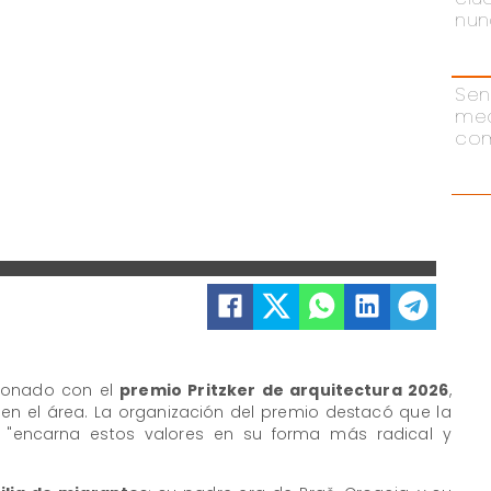
nun
Sen
me
com
donado con el
premio Pritzker de arquitectura 2026
,
n el área. La organización del premio destacó que la
e "encarna estos valores en su forma más radical y