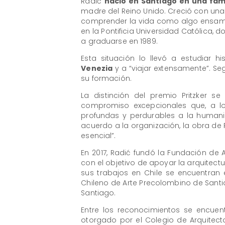
Radić
nació en Santiago en una fam
madre del Reino Unido. Creció con una 
comprender la vida como algo ensamb
en la Pontificia Universidad Católica, 
a graduarse en 1989.
Esta situación lo llevó a estudiar hi
Venezia
y a “viajar extensamente”. Se
su formación.
La distinción del premio Pritzker se
compromiso excepcionales que, a lo
profundas y perdurables a la humanid
acuerdo a la organización, la obra de
esencial”.
En 2017, Radić fundó la Fundación de A
con el objetivo de apoyar la arquitectu
sus trabajos en Chile se encuentran 
Chileno de Arte Precolombino de Santi
Santiago.
Entre los reconocimientos se encuen
otorgado por el Colegio de Arquitectos