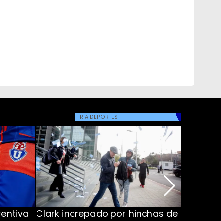
IR A
DEPORTES
ventiva
Clark increpado por hinchas de
Vozinha 