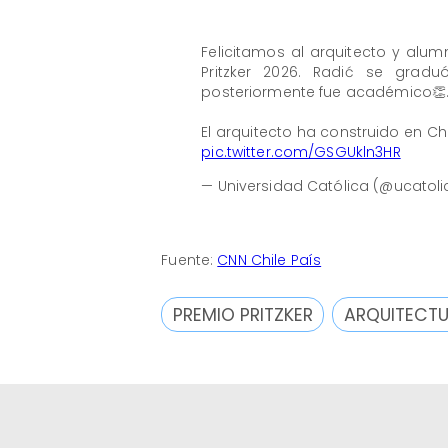
Felicitamos al arquitecto y alumn
Pritzker 2026. Radić se gra
posteriormente fue académico👏​
El arquitecto ha construido en Ch
pic.twitter.com/GSGUkln3HR
— Universidad Católica (@ucatol
Fuente:
CNN Chile País
PREMIO PRITZKER
ARQUITECT