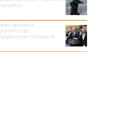
ca vistos
ado aprueba
canismo de
pensación municipal