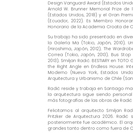
Design Vanguard Award (Estados Unidos,
Arnold W. Brunner Memorial Prize de 
(Estados Unidos, 2018) y el Gran Pre
(Ecuador, 2022). Es Miembro Honorar
Honorario de la Academia Croata de Ci
Su trabajo ha sido presentado en div
la Galería Ma (Tokio, Japón, 2010);
(Hiroshima, Japón, 2012); The Wardro
Correa (Tokio, Japón, 2013); Bus Sto
2013); Smiljan Radić: BESTIARY en TOTO 
the Right Angle en Endless House: Int
Moderno (Nueva York, Estados Unidos
Arquitectura y Urbanismo de Chile (Sant
Radić reside y trabaja en Santiago m
la arquitectura sigue siendo persona
más fotografías de las obras de Radić
Felicitamos al arquitecto Smiljan R
Pritzker de Arquitectura 2026. Rad
posteriormente fue académico. El ar
grandes tanto dentro como fuera de Ch