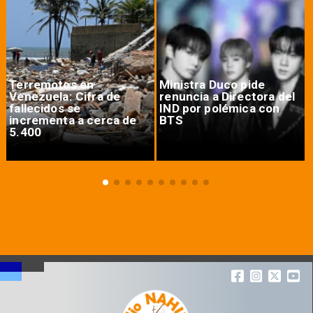
Terremotos en
Ministra Duco pide
Venezuela: Cifra de
renuncia a Directora del
fallecidos se
IND por polémica con
incrementa a cerca de
BTS
5.400