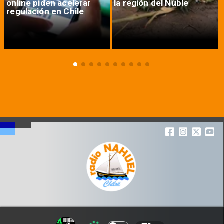
online piden acelerar
la región del Ñuble
regulación en Chile