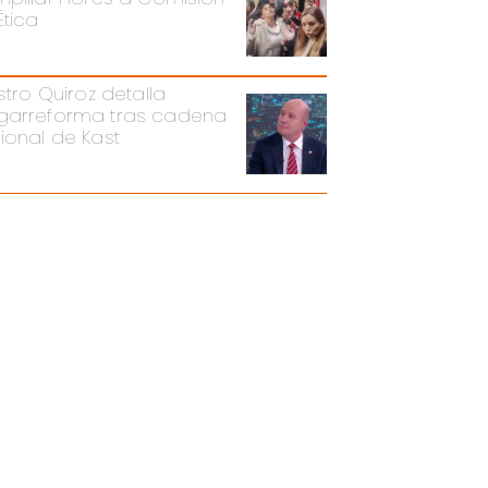
Ética
stro Quiroz detalla
arreforma tras cadena
ional de Kast