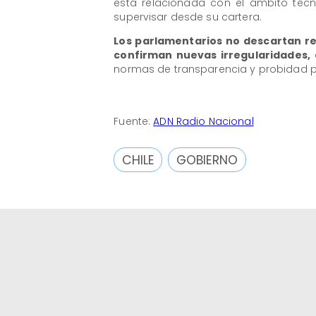
está relacionada con el ámbito tecn
supervisar desde su cartera.
Los parlamentarios no descartan rec
confirman nuevas irregularidades,
c
normas de transparencia y probidad p
Fuente:
ADN Radio Nacional
CHILE
GOBIERNO