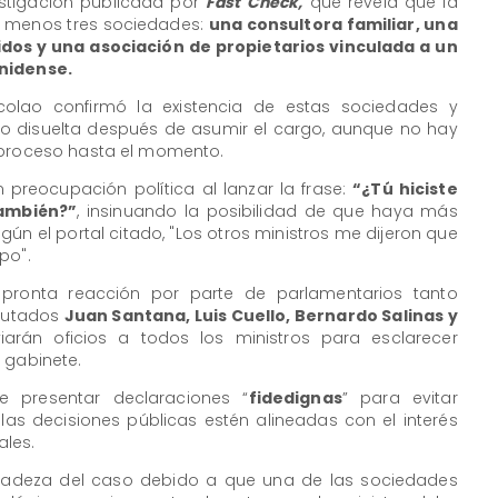
estigación publicada por
Fast Check,
que revela que la
al menos tres sociedades:
una consultora familiar, una
dos y una asociación de propietarios vinculada a un
unidense.
ncolao confirmó la existencia de estas sociedades y
o disuelta después de asumir el cargo, aunque no hay
e proceso hasta el momento.
preocupación política al lanzar la frase:
“¿Tú hiciste
también?”
, insinuando la posibilidad de que haya más
egún el portal citado, "Los otros ministros me dijeron que
po".
pronta reacción por parte de parlamentarios tanto
iputados
Juan Santana, Luis Cuello, Bernardo Salinas y
rán oficios a todos los ministros para esclarecer
 gabinete.
e presentar declaraciones “
fidedignas
” para evitar
 las decisiones públicas estén alineadas con el interés
ales.
licadeza del caso debido a que una de las sociedades