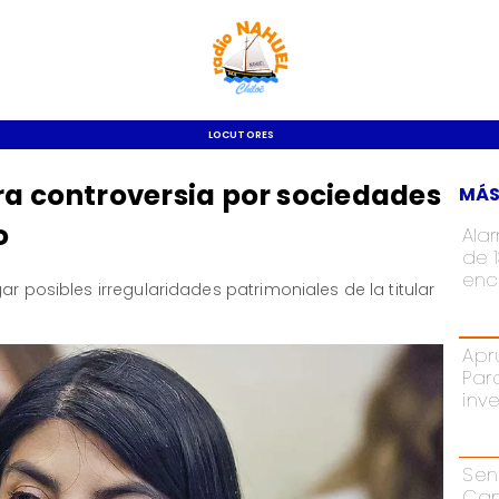
LOCUTORES
ra controversia por sociedades
MÁS
o
Ala
de 
enc
ar posibles irregularidades patrimoniales de la titular
.
Apr
Par
inv
Sen
Cam