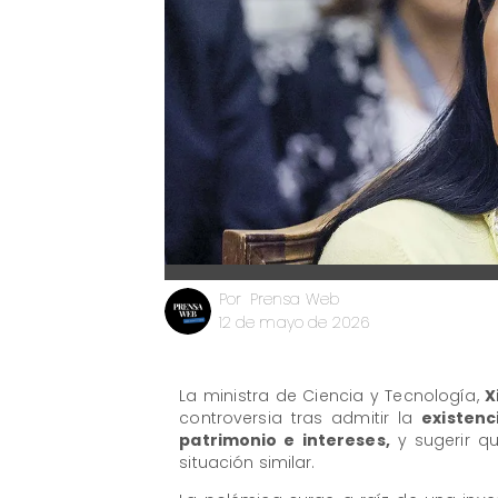
Prensa Web
Por
12 de mayo de 2026
La ministra de Ciencia y Tecnología,
X
controversia tras admitir la
existen
patrimonio e intereses,
y sugerir q
situación similar.