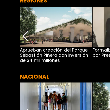
REGIONES
 para
Aprueban creación del Parque
Formali
 rodeo
Sebastián Piñera con inversión
por Pre
de $4 mil millones
NACIONAL