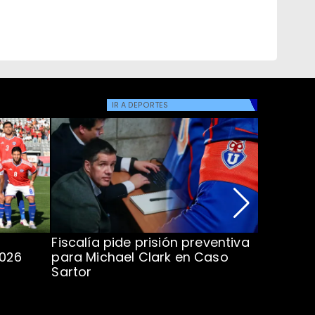
IR A
DEPORTES
Fiscalía pide prisión preventiva
Clark in
2026
para Michael Clark en Caso
la U en 
Sartor