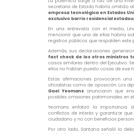
La polémica surge a raíz de una inv
secretaria de Estado habría omitido 
empresa tecnológica en Estados Uni
exclusivo barrio residencial estado
En una entrevista con el medio, Li
mencionó que una de ellas habría sid
registros públicos que respalden est
Además, sus declaraciones generaron 
fact check de los otros ministros 
casos similares dentro del Ejecutivo. S
ellos no habían puesto cosas de ese ti
Estas afirmaciones provocaron una 
oficialistas como de oposición. Los d
Gael Yeomans
anunciaron que envia
posibles omisiones patrimoniales en el
Yeomans enfatizó la importancia d
conflictos de interés y garantizar que
ciudadano y no con beneficios person
Por otro lado, Santana señaló la de