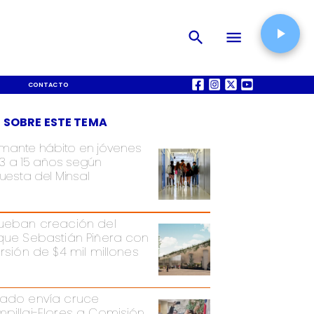
CONTACTO
QUIÉNES SOMOS
 SOBRE ESTE TEMA
rmante hábito en jóvenes
13 a 15 años según
uesta del Minsal
ueban creación del
que Sebastián Piñera con
ersión de $4 mil millones
ado envía cruce
pillai-Flores a Comisión