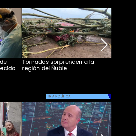
 de
Tornados sorprenden a la
Alcaldes
lecido
región del Ñuble
de Catás
Atacam
IR A
POLÍTICA