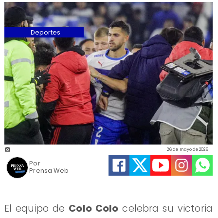
Deportes
26 de mayo de 2026
Por
Prensa Web
El equipo de
Colo Colo
celebra su victoria