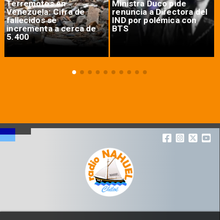
Terremotos en
Ministra Duco pide
Venezuela: Cifra de
renuncia a Directora del
fallecidos se
IND por polémica con
incrementa a cerca de
BTS
5.400