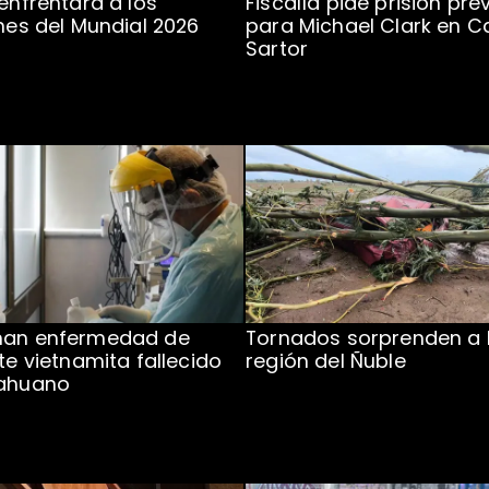
 enfrentará a los
Fiscalía pide prisión pre
ones del Mundial 2026
para Michael Clark en C
Sartor
man enfermedad de
Tornados sorprenden a 
te vietnamita fallecido
región del Ñuble
cahuano