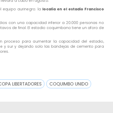
e llevará a cabo en agosto.
l equipo aurinegro: la
localía en el estadio Francisco
dios con una capacidad inferior a 20.000 personas no
ctavos de final. El estadio coquimbano tiene un aforo de
 un proceso para aumentar la capacidad del estadio,
rte y sur y dejando solo las bandejas de cemento para
ores.
COPA LIBERTADORES
COQUIMBO UNIDO