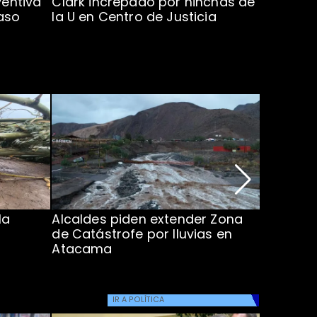
ventiva
Clark increpado por hinchas de
Vozinha 
aso
la U en Centro de Justicia
Colo Co
la
Alcaldes piden extender Zona
Inundaci
de Catástrofe por lluvias en
entre Co
Atacama
IR A
POLÍTICA