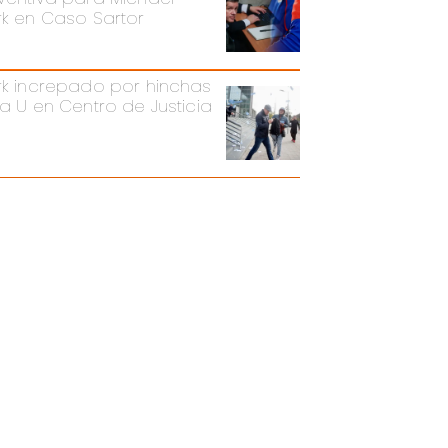
rk en Caso Sartor
rk increpado por hinchas
la U en Centro de Justicia