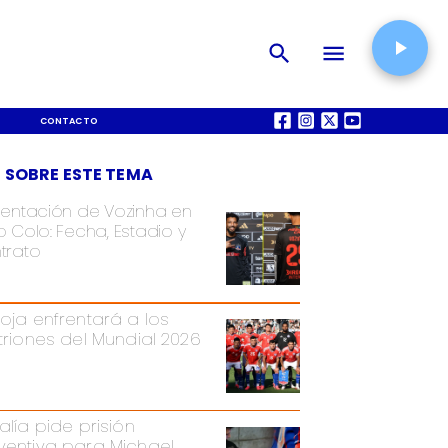
CONTACTO
QUIÉNES SOMOS
 SOBRE ESTE TEMA
sentación de Vozinha en
 Colo: Fecha, Estadio y
trato
Roja enfrentará a los
itriones del Mundial 2026
alía pide prisión
ventiva para Michael