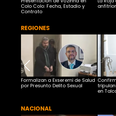
Presentación de Vozinha en
La Roja
 Caribe:
Colo Colo: Fecha, Estadio y
anfitri
Contrato
REGIONES
no por
Formalizan a Exseremi de Salud
Confir
ío Rahue
por Presunto Delito Sexual
tripulan
en Tal
NACIONAL