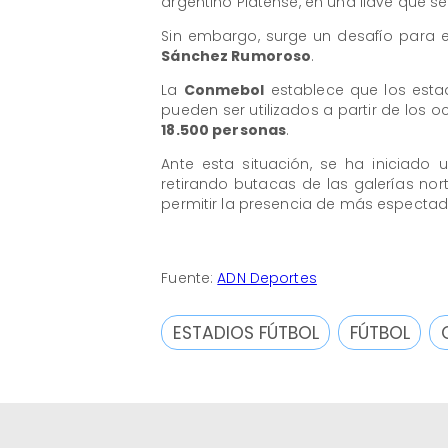
argentino Platense, en una llave que s
Sin embargo, surge un desafío para e
Sánchez Rumoroso
.
La
Conmebol
establece que los esta
pueden ser utilizados a partir de los o
18.500 personas
.
Ante esta situación, se ha iniciado
retirando butacas de las galerías no
permitir la presencia de más espectad
Fuente:
ADN Deportes
ESTADIOS FÚTBOL
FÚTBOL