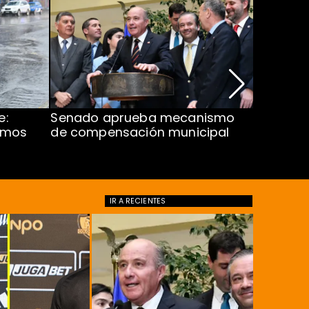
e:
Senado aprueba mecanismo
Corte S
imos
de compensación municipal
de $1.00
ProCultu
IR A
RECIENTES