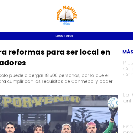
LOCUTORES
a reformas para ser local en
MÁS
tadores
Pre
Colo
Con
olo puede albergar 18.500 personas, por lo que el
ara cumplir con los requisitos de Conmebol y poder
La 
anf
Fisc
pre