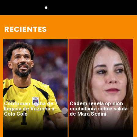
RECIENTES
Confirman fecha de
Cadem revela opinión
llegada de Vozinha a
ciudadanía sobre salida
Colo Colo
de Mara Sedini