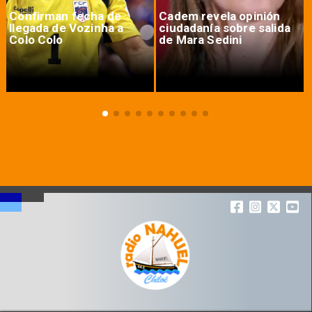
Confirman fecha de
Cadem revela opinión
llegada de Vozinha a
ciudadanía sobre salida
Colo Colo
de Mara Sedini