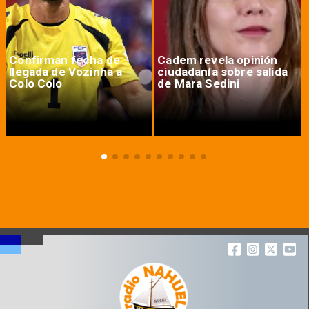
Confirman fecha de
Cadem revela opinión
llegada de Vozinha a
ciudadanía sobre salida
Colo Colo
de Mara Sedini