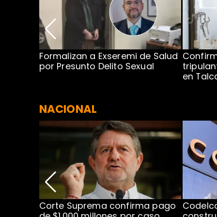
no por
Formalizan a Exseremi de Salud
Confir
ío Rahue
por Presunto Delito Sexual
tripulan
en Tal
NACIONAL
nismo
Corte Suprema confirma pago
Codelc
cipal
de $1.000 millones por caso
constru