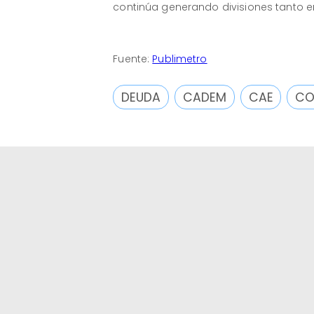
continúa generando divisiones tanto e
Fuente:
Publimetro
DEUDA
CADEM
CAE
CO