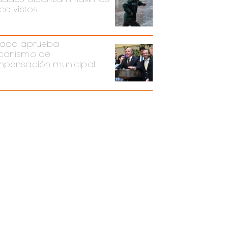
ca vistos
ado aprueba
canismo de
pensación municipal