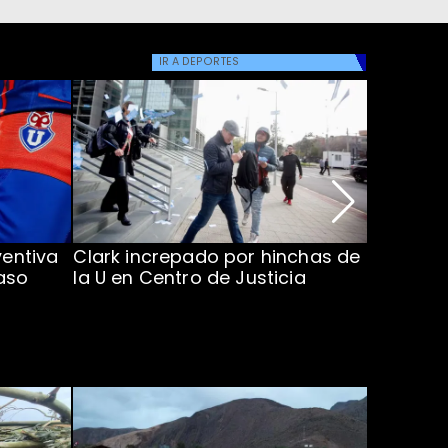
IR A
DEPORTES
ventiva
Clark increpado por hinchas de
Vozinha 
aso
la U en Centro de Justicia
Colo Co