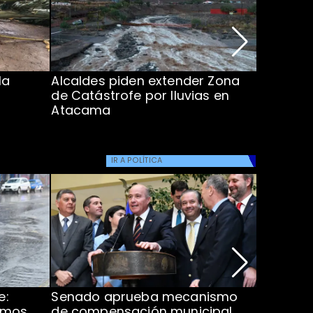
la
Alcaldes piden extender Zona
Inundaci
de Catástrofe por lluvias en
entre Co
Atacama
IR A
POLÍTICA
e:
Senado aprueba mecanismo
Corte S
imos
de compensación municipal
de $1.00