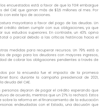
 los encuestados está a favor de que la TGR embargue
s del CAE que ganan más de $3,5 millones al mes. Por
do con este tipo de acciones.
postura mayoritaria a favor del pago de las deudas. Un
del crédito deben cumplir con sus obligaciones, ya que
ar sus estudios superiores. En contraste, un 43% opina
al o parcial debido a las críticas históricas hacia el
otras medidas para recuperar recursos. Un 79% está a
rdos de pago para los deudores con mayores ingresos,
idad de cobrar las obligaciones pendientes a través de
ados por la encuesta fue el impacto de la promesa
briel Boric durante la campaña presidencial de 2021,
la deuda del CAE.
s personas dejaron de pagar el crédito esperando que
tuvo de acuerdo, mientras que un 27% lo rechazó. Estos
 sobre la reforma en el financiamiento de la educación
 personas endeudadas con el Estado, una discusión que