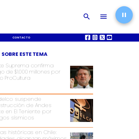
CONTACTO
QUIÉNES SOMOS
 SOBRE ESTE TEMA
te Suprema confirma
o de $1.000 millones por
o ProCultura
elco suspende
strucción de Andes
te en El Teniente por
sgos sísmicos
ias históricas en Chile:
dades alcanzan máximos