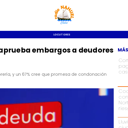
LOCUTORES
aprueba embargos a deudores
MÁS
Cor
pag
cas
orería, y un 67% cree que promesa de condonación
Cod
con
Nor
rie
Lluv
ciu