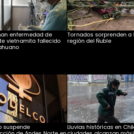
man enfermedad de
Tornados sorprenden a 
te vietnamita fallecido
región del Ñuble
cahuano
o suspende
Lluvias históricas en Chil
cción de Andes Norte en
ciudades alcanzan máx