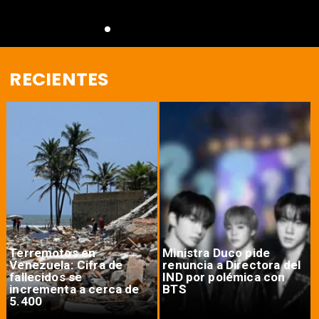
RECIENTES
Terremotos en
Ministra Duco pide
Venezuela: Cifra de
renuncia a Directora del
fallecidos se
IND por polémica con
incrementa a cerca de
BTS
5.400