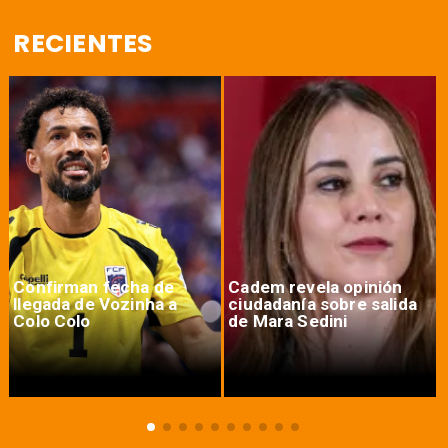
RECIENTES
Confirman fecha de
Cadem revela opinión
llegada de Vozinha a
ciudadanía sobre salida
Colo Colo
de Mara Sedini