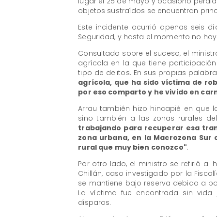
lugar el 25 de mayo y ocasionó pérdi
objetos sustraídos se encuentran prin
Este incidente ocurrió apenas seis 
Seguridad, y hasta el momento no hay 
Consultado sobre el suceso, el minis
agrícola en la que tiene participació
tipo de delitos. En sus propias palabr
agrícola, que ha sido víctima de ro
por eso comparto y he vivido en carn
Arrau también hizo hincapié en que l
sino también a las zonas rurales del
trabajando para recuperar esa tran
zona urbana, en la Macrozona Sur 
rural que muy bien conozco"
.
Por otro lado, el ministro se refirió
Chillán, caso investigado por la Fiscal
se mantiene bajo reserva debido a po
La víctima fue encontrada sin vida j
disparos.