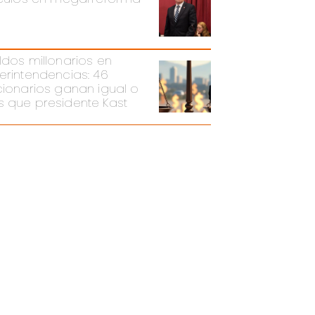
ldos millonarios en
erintendencias: 46
cionarios ganan igual o
 que presidente Kast