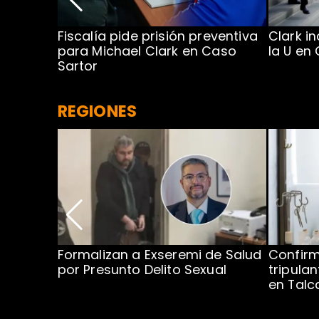
a en
Fiscalía pide prisión preventiva
Clark i
para Michael Clark en Caso
la U en
Sartor
REGIONES
no por
Formalizan a Exseremi de Salud
Confir
ío Rahue
por Presunto Delito Sexual
tripulan
en Tal