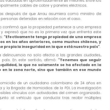
das valuadas en aproximadamente $6 millones. Entre los
cipalmente cables de cobre y paneles eléctricos.
días después de que Arrau asumiera como ministro de
personas detenidas en relación con el caso.
tro confirmó que la propiedad pertenece a una empresa
n y expresó que no es la primera vez que enfrenta este
as:
"Efectivamente tengo propiedad de una empresa
bos en los años anteriores, como muchos chilenos, y
e propia la inseguridad en la que está nuestro país"
.
a delincuencia no solo afecta a las grandes ciudades,
 país. En este sentido, afirmó:
"Tenemos que seguir
quilidad, la que no solamente se ha afectado en la
o en la zona norte, sino que también en ese mundo
 al homicidio de un ciudadano colombiano de 24 años en
ía y la Brigada de Homicidios de la PDI. La investigación
sibles vínculos con actividades del crimen organizado.
unto al vehículo que conducía tras recibir múltiples