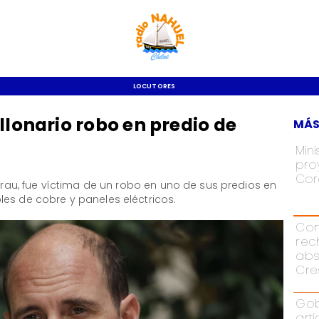
LOCUTORES
llonario robo en predio de
MÁS
Mini
pro
Cor
Arrau, fue víctima de un robo en uno de sus predios en
es de cobre y paneles eléctricos.
Cor
rec
abs
Cre
Gob
art