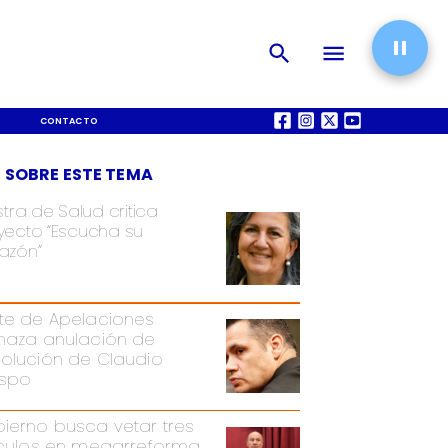
CONTACTO
QUIÉNES SOMOS
 SOBRE ESTE TEMA
stra de Salud critica
yecto “Escucha su
azón”
te de Apelaciones
haza anulación de
olución de Claudio
spo
ierno busca vetar tres
ículos en megarreforma