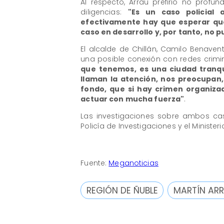
Al respecto, Arrau prefirió no profu
diligencias:
"Es un caso policial 
efectivamente hay que esperar que
caso en desarrollo y, por tanto, no p
El alcalde de Chillán, Camilo Benave
una posible conexión con redes crimi
que tenemos, es una ciudad tranqu
llaman la atención, nos preocupan,
fondo, que si hay crimen organizad
actuar con mucha fuerza"
.
Las investigaciones sobre ambos ca
Policía de Investigaciones y el Ministeri
Fuente:
Meganoticias
REGIÓN DE ÑUBLE
MARTÍN AR