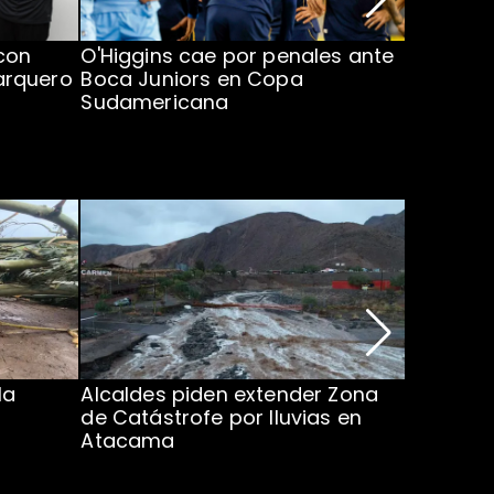
con
O'Higgins cae por penales ante
Operado
arquero
Boca Juniors en Copa
piden ac
Sudamericana
Chile
la
Alcaldes piden extender Zona
Inundaci
de Catástrofe por lluvias en
entre Co
Atacama