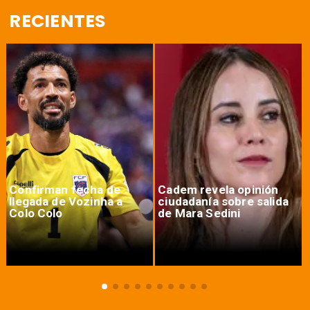
RECIENTES
Confirman fecha de
Cadem revela opinión
llegada de Vozinha a
ciudadanía sobre salida
Colo Colo
de Mara Sedini