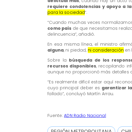
delictual más
, cuando hay un acto t
requiere condolencias y apoyo a la
para la sociedad
”.
“Cuando muchas veces normalizamos e
como país
de que necesitamos realiz
delincuencia”, añadió.
En esa misma línea, el ministro afirm
alguna
, ni piedad,
ni consideración
en 
Sobre la
búsqueda de los respons
recursos disponibles
, recopilando i
aunque no proporcionó más detalles 
“Es realmente difícil estar aquí reco
cuyo principal deber es
garantizar la
fallado”, concluyó Martín Arrau.
Fuente:
ADN Radio Nacional
REGIÓN METROPOLITANA
CHIL