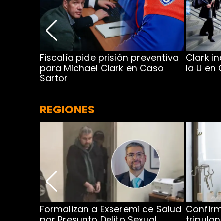
a en
Fiscalía pide prisión preventiva
Clark i
para Michael Clark en Caso
la U en
Sartor
REGIONES
no por
Formalizan a Exseremi de Salud
Confir
ío Rahue
por Presunto Delito Sexual
tripulan