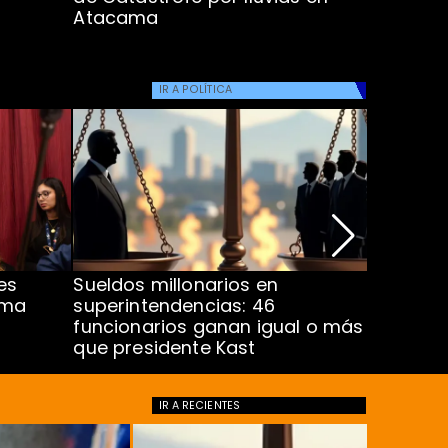
Atacama
IR A
POLÍTICA
es
Sueldos millonarios en
Ministra
rma
superintendencias: 46
proyect
funcionarios ganan igual o más
que presidente Kast
IR A
RECIENTES