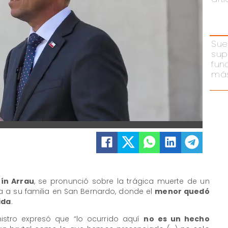
Sue
sup
fun
más
ín Arrau
, se pronunció sobre la trágica muerte de un
a a su familia en San Bernardo, donde el
menor quedó
ida
.
nistro expresó que “lo ocurrido aquí
no es un hecho