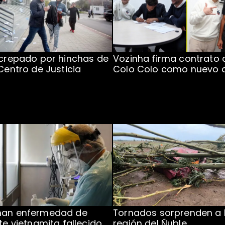
ncrepado por hinchas de
Vozinha firma contrato 
 Centro de Justicia
Colo Colo como nuevo 
man enfermedad de
Tornados sorprenden a 
te vietnamita fallecido
región del Ñuble