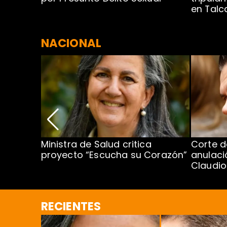
en Tal
NACIONAL
Ministra de Salud critica
Corte d
proyecto “Escucha su Corazón”
anulaci
al o más
Claudi
RECIENTES