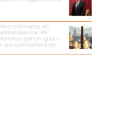
ldos millonarios en
erintendencias: 46
cionarios ganan igual o
 que presidente Kast