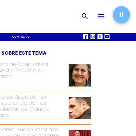
CONTACTO
QUIÉNES SOMOS
 SOBRE ESTE TEMA
stra de Salud critica
yecto “Escucha su
azón”
te de Apelaciones
haza anulación de
olución de Claudio
spo
ierno busca vetar tres
ículos en megarreforma