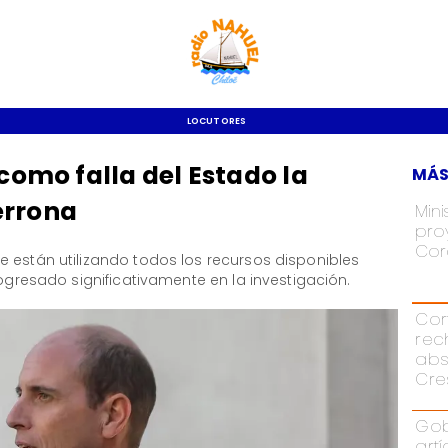
LOCUTORES
 como falla del Estado la
MÁS
errona
Mini
pro
Cor
 están utilizando todos los recursos disponibles
rogresado significativamente en la investigación.
Cor
rec
abs
Cre
Gob
art