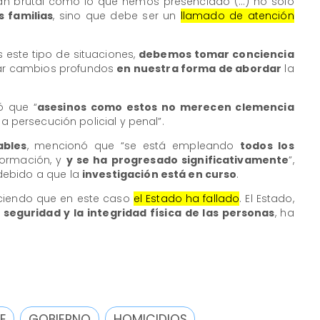
an brutal como lo que hemos presenciado (...) no solo
s familias
, sino que debe ser un
llamado de atención
ste tipo de situaciones,
debemos tomar conciencia
ar cambios profundos
en nuestra forma de abordar
la
ó que “
asesinos como estos no merecen clemencia
la persecución policial y penal”.
ables
, mencionó que “se está empleando
todos los
nformación, y
y se ha progresado significativamente
”,
debido a que la
investigación está en curso
.
nociendo que en este caso
el Estado ha fallado
. El Estado,
 seguridad y la integridad física de las personas
, ha
E
GOBIERNO
HOMICIDIOS