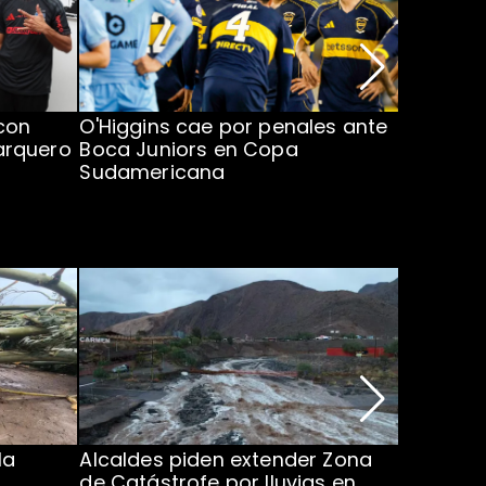
con
O'Higgins cae por penales ante
Operado
arquero
Boca Juniors en Copa
piden ac
Sudamericana
Chile
la
Alcaldes piden extender Zona
Inundaci
de Catástrofe por lluvias en
entre Co