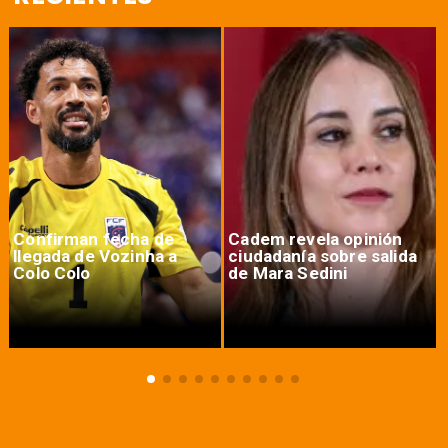
Confirman fecha de
Cadem revela opinión
llegada de Vozinha a
ciudadanía sobre salida
Colo Colo
de Mara Sedini