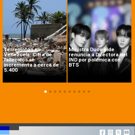
Terremotos en
Ministra Duco pide
Venezuela: Cifra de
renuncia a Directora del
fallecidos se
IND por polémica con
incrementa a cerca de
BTS
5.400