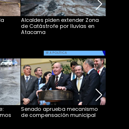
la
Alcaldes piden extender Zona
Inundaci
de Catástrofe por lluvias en
entre Co
Atacama
IR A
POLÍTICA
e:
Senado aprueba mecanismo
Corte S
imos
de compensación municipal
de $1.00
ProCultu