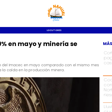
LOCUTORES
9% en mayo y minería se
MÁS
Cor
pag
cas
ión del Imacec en mayo comparado con el mismo mes
a la caída en la producción minera.
Cod
con
Nor
rie
Lluv
ciu