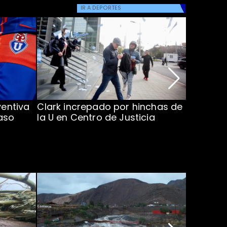
IR A
DEPORTES
ventiva
Clark increpado por hinchas de
Vozinha 
aso
la U en Centro de Justicia
Colo Co