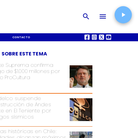
CONTACTO
QUIÉNES SOMOS
 SOBRE ESTE TEMA
te Suprema confirma
o de $1.000 millones por
o ProCultura
elco suspende
strucción de Andes
te en El Teniente por
sgos sísmicos
ias históricas en Chile:
dades alcanzan máximos