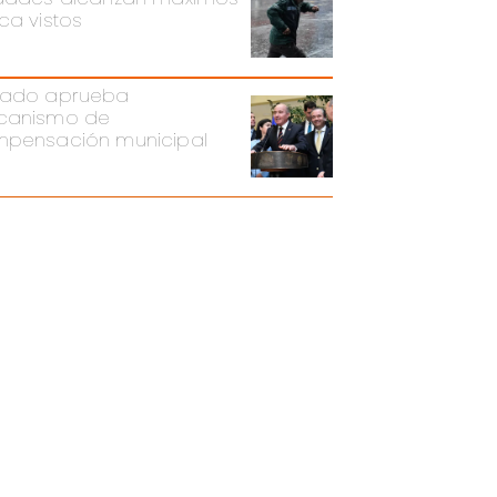
ca vistos
ado aprueba
canismo de
pensación municipal