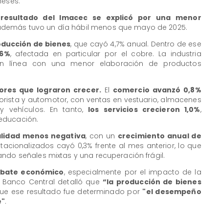
meses.
 resultado del Imacec se explicó por una menor
además tuvo un día hábil menos que mayo de 2025.
oducción de bienes
, que cayó 4,7% anual. Dentro de ese
,6%
, afectada en particular por el cobre. La industria
 en línea con una menor elaboración de productos
ores que lograron crecer.
El
comercio avanzó 0,8%
orista y automotor, con ventas en vestuario, almacenes
y vehículos. En tanto,
los servicios crecieron 1,0%
,
educación.
lidad menos negativa
, con un
crecimiento anual de
tacionalizados cayó 0,3% frente al mes anterior, lo que
ndo señales mixtas y una recuperación frágil.
ebate económico
, especialmente por el impacto de la
 Banco Central detalló que
“la producción de bienes
ue ese resultado fue determinado por
"el desempeño
e"
.