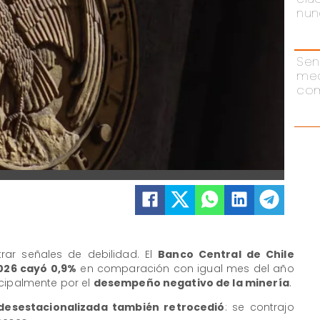
nun
Sen
me
com
ar señales de debilidad. El
Banco Central de Chile
026 cayó 0,9%
en comparación con igual mes del año
ncipalmente por el
desempeño negativo de la minería
.
 desestacionalizada también retrocedió
: se contrajo