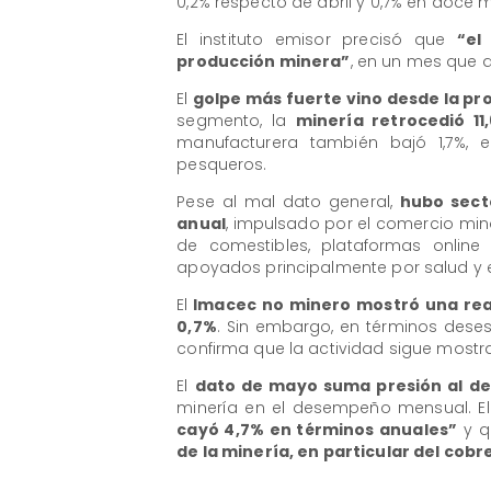
0,2% respecto de abril y 0,7% en doce 
El instituto emisor precisó que
“el
producción minera”
, en un mes que 
El
golpe más fuerte vino desde la pr
segmento, la
minería retrocedió 11
manufacturera también bajó 1,7%,
pesqueros.
Pese al mal dato general,
hubo sect
anual
, impulsado por el comercio min
de comestibles, plataformas online 
apoyados principalmente por salud y 
El
Imacec no minero mostró una rea
0,7%
. Sin embargo, en términos deses
confirma que la actividad sigue mostra
El
dato de mayo suma presión al d
minería en el desempeño mensual. El
cayó 4,7% en términos anuales”
y q
de la minería, en particular del cobr