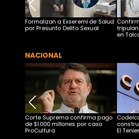
no por
Formalizan a Exseremi de Salud
Confir
ío Rahue
por Presunto Delito Sexual
tripulan
en Tal
NACIONAL
nismo
Corte Suprema confirma pago
Codelc
cipal
de $1.000 millones por caso
constru
ProCultura
El Teni