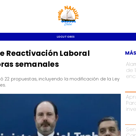
LOCUTORES
e Reactivación Laboral
MÁS
oras semanales
Ala
de 
enc
ó 22 propuestas, incluyendo la modificación de la Ley
les.
Apr
Par
inv
Sen
Cam