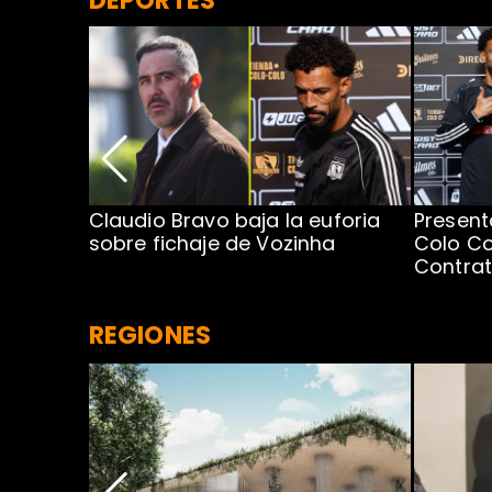
DEPORTES
egada de
Claudio Bravo baja la euforia
Present
sobre fichaje de Vozinha
Colo Co
Contra
REGIONES