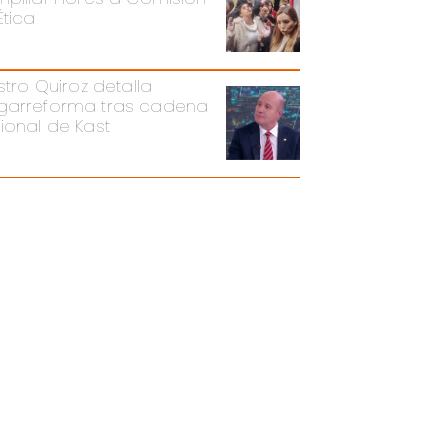
Ética
stro Quiroz detalla
arreforma tras cadena
ional de Kast