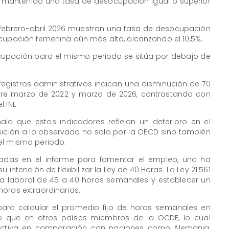
 mantenido una tasa de desocupación igual o superior
e febrero-abril 2026 muestran una tasa de desocupación
ocupación femenina aún más alta, alcanzando el 10,5%.
upación para el mismo periodo se sitúa por debajo de
 registros administrativos indican una disminución de 70
ntre marzo de 2022 y marzo de 2026, contrastando con
 INE.
la que estos indicadores reflejan un deterioro en el
sición a lo observado no solo por la OECD sino también
el mismo periodo.
tadas en el informe para fomentar el empleo, una ha
intención de flexibilizar la Ley de 40 Horas. La Ley 21.561
a laboral de 45 a 40 horas semanales y establecer un
oras extraordinarias.
para calcular el promedio fijo de horas semanales en
to que en otros países miembros de la OCDE, lo cual
trictiva en comparación con naciones como Alemania,