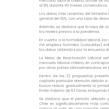
mercado laboral chileno, donde se ha
al 8% durante 40 meses consecutivos.
Los datos más recientes del trimestr
general del 9,1%, con una tasa de des
Además, se destaca que la tasa de oc
los niveles previos a la pandemia.
En cuanto a la formalidad laboral, los
mil empleos formales (cotizantes) e
los datos obtenidos por la encuesta del
La Mesa de Reactivación Laboral seña
mercado laboral chileno, en contrapo
por otros países latinoamericanos en 
Dentro de las 22 propuestas presen
captado particular atención debido a su 
busca reducir gradualmente la jornad
límite máximo de 52 horas incluyendo h
Se destaca que el periodo utilizado 
Chile es significativamente más cor
coloca al país en una posición res