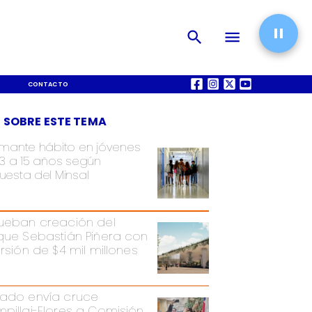
CONTACTO
QUIÉNES SOMOS
 SOBRE ESTE TEMA
rmante hábito en jóvenes
13 a 15 años según
uesta del Minsal
ueban creación del
que Sebastián Piñera con
ersión de $4 mil millones
ado envía cruce
pillai-Flores a Comisión