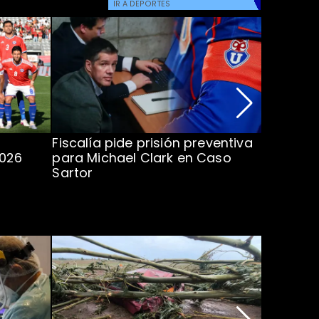
IR A
DEPORTES
Fiscalía pide prisión preventiva
Clark in
2026
para Michael Clark en Caso
la U en 
Sartor