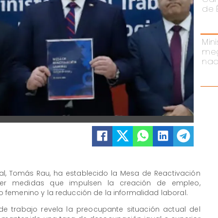
de 
Mini
meg
nac
cial, Tomás Rau, ha establecido la Mesa de Reactivación
ner medidas que impulsen la creación de empleo,
femenino y la reducción de la informalidad laboral.
e trabajo revela la preocupante situación actual del