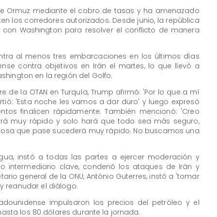
 de Ormuz mediante el cobro de tasas y ha amenazado
n los corredores autorizados. Desde junio, la república
 con Washington para resolver el conflicto de manera
ntra al menos tres embarcaciones en los últimos días
se contra objetivos en Irán el martes, lo que llevó a
hington en la región del Golfo.
e de la OTAN en Turquía, Trump afirmó: 'Por lo que a mí
rtió: 'Esta noche les vamos a dar duro' y luego expresó
ntos finalicen rápidamente. También mencionó: 'Creo
ará muy rápido y solo hará que todo sea más seguro,
ier cosa que pase sucederá muy rápido. No buscamos una
egua, instó a todas las partes a ejercer moderación y
o intermediario clave, condenó los ataques de Irán y
tario general de la ONU, António Guterres, instó a 'tomar
 reanudar el diálogo.
adounidense impulsaron los precios del petróleo y el
 hasta los 80 dólares durante la jornada.