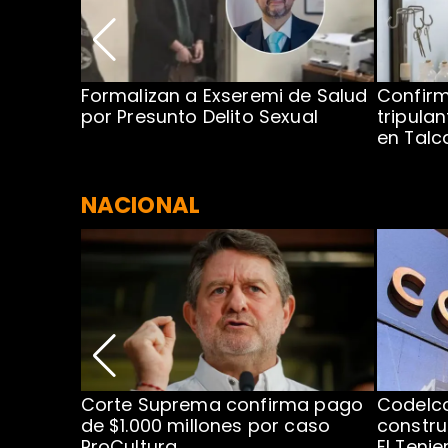
no por
Formalizan a Exseremi de Salud
Confir
ío Rahue
por Presunto Delito Sexual
tripulan
en Tal
NACIONAL
nismo
Corte Suprema confirma pago
Codelc
cipal
de $1.000 millones por caso
constru
ProCultura
El Teni