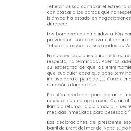
Teherán busca controlar el estrecho
con atacar a los barcos que no respete
islámica ha estado en negociaciones
duradera.
Los bombardeos atribuidos a Irán co
provocaron una ofensiva estadouniden
Teherán a atacar países aliados de Was
En sus declaraciones durante la cumbr
respecta, ha terminado'. Además, advi
su esperanza de que los enfrentamie
que cualquier cosa que pase termin
incluso para el petróleo (...) Cualqu
situación a largo plazo'.
Pakistán, mediador para lograr la tr
respetar sus compromisos. Catar, otr
llamó a retomar la diplomacia. El secre
medidas inmediatas para desescalar' y
Las declaraciones del presidente est
barril de Brent del mar del Norte subió