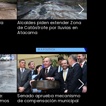
la
Alcaldes piden extender Zona
Inundaci
de Catástrofe por lluvias en
entre Co
Atacama
IR A
POLÍTICA
e:
Senado aprueba mecanismo
Corte S
imos
de compensación municipal
de $1.00
ProCultu