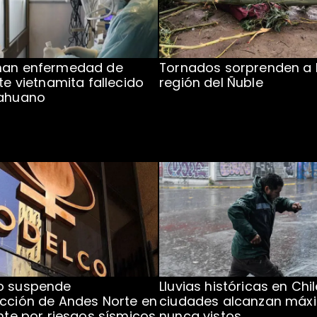
man enfermedad de
Tornados sorprenden a 
te vietnamita fallecido
región del Ñuble
cahuano
o suspende
Lluvias históricas en Chil
cción de Andes Norte en
ciudades alcanzan máx
ente por riesgos sísmicos
nunca vistos