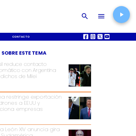
CONTACTO
QUIÉNES SOMOS
 SOBRE ESTE TEMA
sil reduce contacto
lomático con Argentina
dichos de Milei
na restringe exportación
drones a EEUU y
ciona empresas
a León XIV anuncia gira
 Sudamérica