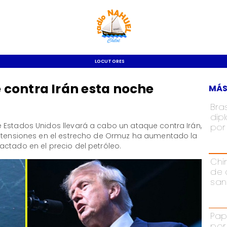
LOCUTORES
contra Irán esta noche
MÁS
Bra
dip
 Estados Unidos llevará a cabo un ataque contra Irán,
por 
e tensiones en el estrecho de Ormuz ha aumentado la
ctado en el precio del petróleo.
Chi
de 
san
Pap
por