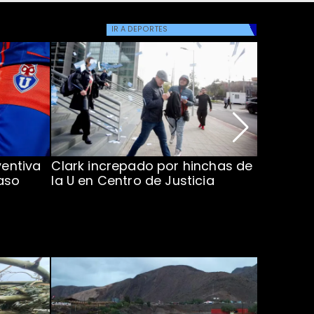
IR A
DEPORTES
ventiva
Clark increpado por hinchas de
Vozinha 
aso
la U en Centro de Justicia
Colo Co