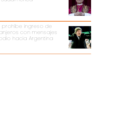
ei prohíbe ingreso de
ranjeros con mensajes
odio hacia Argentina