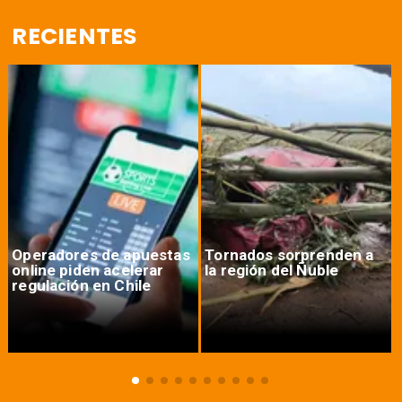
RECIENTES
Operadores de apuestas
Tornados sorprenden a
online piden acelerar
la región del Ñuble
regulación en Chile