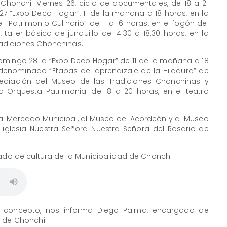
 Chonchi. Viernes 26, ciclo de documentales, de 18 a 21
27 “Expo Deco Hogar”, 11 de la mañana a 18 horas, en la
 “Patrimonio Culinario” de 11 a 16 horas, en el fogón del
aller básico de junquillo de 14:30 a 18:30 horas, en la
radiciones Chonchinas.
ingo 28 la “Expo Deco Hogar” de 11 de la mañana a 18
r denominado “Etapas del aprendizaje de la Hiladura” de
mediación del Museo de las Tradiciones Chonchinas y
 Orquesta Patrimonial de 18 a 20 horas, en el teatro
 al Mercado Municipal, al Museo del Acordeón y al Museo
 iglesia Nuestra Señora Nuestra Señora del Rosario de
gado de cultura de la Municipalidad de Chonchi
o concepto, nos informa Diego Palma, encargado de
L de Chonchi