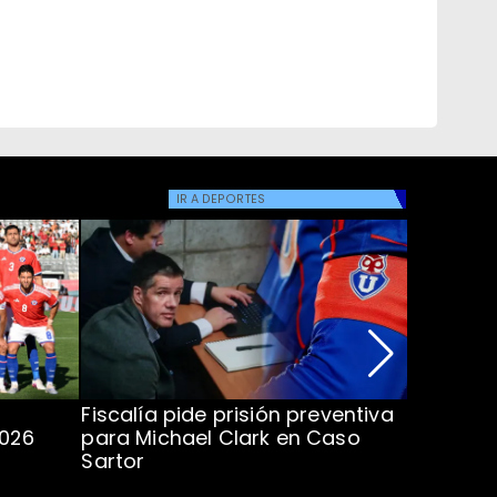
IR A
DEPORTES
Fiscalía pide prisión preventiva
Clark in
2026
para Michael Clark en Caso
la U en 
Sartor