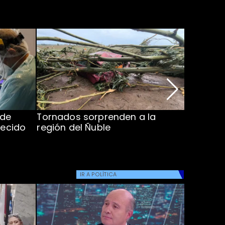
 de
Tornados sorprenden a la
Alcaldes
lecido
región del Ñuble
de Catás
Atacam
IR A
POLÍTICA