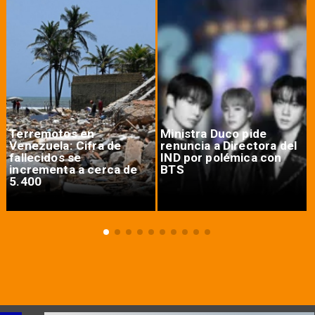
Terremotos en
Ministra Duco pide
Venezuela: Cifra de
renuncia a Directora del
fallecidos se
IND por polémica con
incrementa a cerca de
BTS
5.400