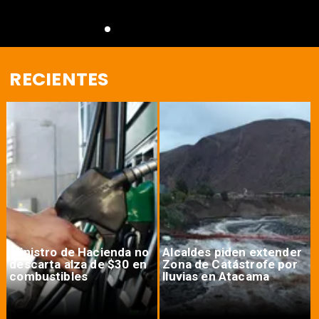
RECIENTES
Ministro de Hacienda no
Alcaldes piden extender
descarta alza de $30 en
Zona de Catástrofe por
combustibles
lluvias en Atacama