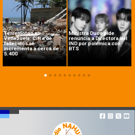
Terremotos en
Ministra Duco pide
Venezuela: Cifra de
renuncia a Directora del
fallecidos se
IND por polémica con
incrementa a cerca de
BTS
5.400