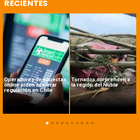
RECIENTES
Operadores de apuestas
Tornados sorprenden a
online piden acelerar
la región del Ñuble
regulación en Chile