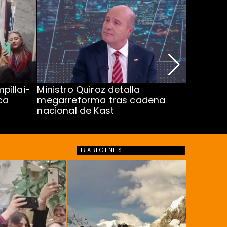
pillai-
Ministro Quiroz detalla
Alarmant
ca
megarreforma tras cadena
13 a 15 
nacional de Kast
Minsal
IR A
RECIENTES