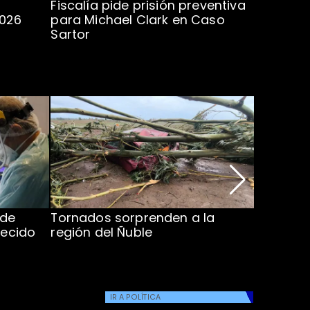
Fiscalía pide prisión preventiva
Clark in
2026
para Michael Clark en Caso
la U en 
Sartor
 de
Tornados sorprenden a la
Alcaldes
lecido
región del Ñuble
de Catás
Atacam
IR A
POLÍTICA