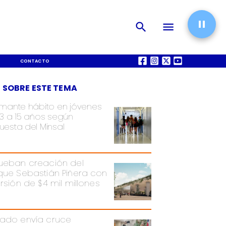
CONTACTO
QUIÉNES SOMOS
 SOBRE ESTE TEMA
rmante hábito en jóvenes
13 a 15 años según
uesta del Minsal
ueban creación del
que Sebastián Piñera con
ersión de $4 mil millones
ado envía cruce