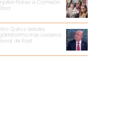
pillai-Flores a Comisión
Ética
stro Quiroz detalla
arreforma tras cadena
ional de Kast