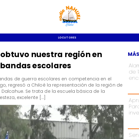
LOCUTORES
 obtuvo nuestra región en
MÁS
 bandas escolares
Ala
de 
enc
bandas de guerra escolares en competencia en el
go, regresó a Chiloé la representación de la región de
Dalcahue. Se trata de la escuela básica de la
steza, excelente […]
Apr
Par
inv
Sen