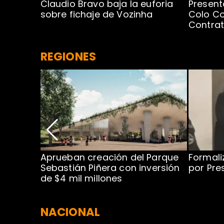
egada de
Claudio Bravo baja la euforia
Present
sobre fichaje de Vozinha
Colo Co
Contra
REGIONES
 para
Aprueban creación del Parque
Formali
 rodeo
Sebastián Piñera con inversión
por Pre
de $4 mil millones
NACIONAL