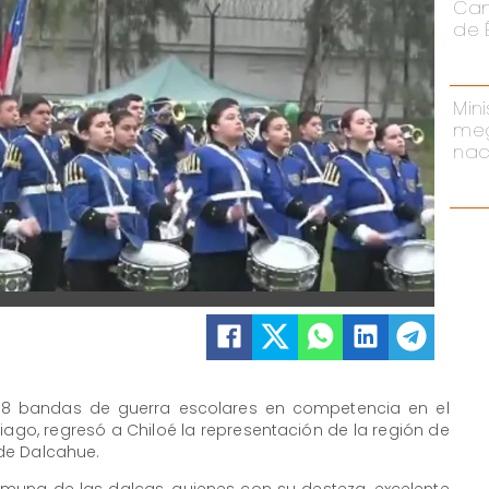
Cam
de 
Mini
meg
nac
 18 bandas de guerra escolares en competencia en el
iago, regresó a Chiloé la representación de la región de
de Dalcahue.
omuna de las dalcas, quienes con su desteza, excelente