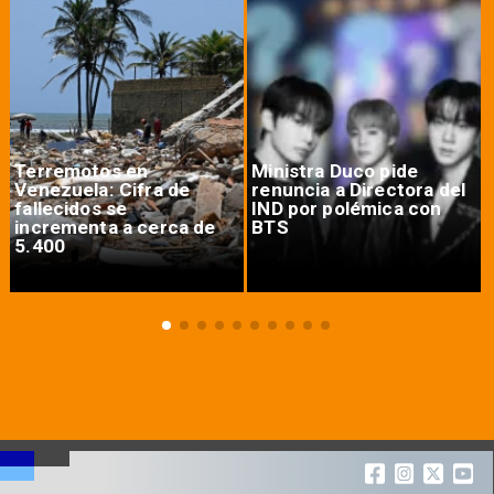
Terremotos en
Ministra Duco pide
Venezuela: Cifra de
renuncia a Directora del
fallecidos se
IND por polémica con
incrementa a cerca de
BTS
5.400