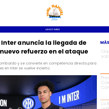
LOCUTORES
 Inter anuncia la llegada de
MÁS
uevo refuerzo en el ataque
Cla
sob
 lombardo y se convierte en competencia directa para
is en Inter se vuelve incierto.
Pre
Col
Con
La 
anf