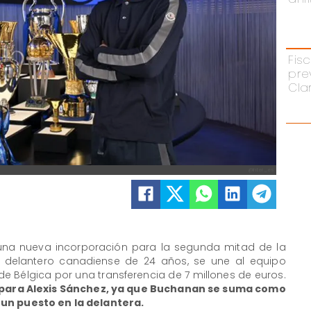
Fisc
pre
Cla
@Inter_es
 una nueva incorporación para la segunda mitad de la
 delantero canadiense de 24 años, se une al equipo
e Bélgica por una transferencia de 7 millones de euros.
s para Alexis Sánchez, ya que Buchanan se suma como
 un puesto en la delantera.