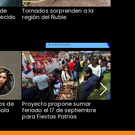
 de
Tornados sorprenden a la
Alcaldes
lecido
región del Ñuble
de Catás
Atacam
IR A
POLÍTICA
os de
Proyecto propone sumar
Joaquín 
iola
feriado el 17 de septiembre
silencio
para Fiestas Patrias
medida 