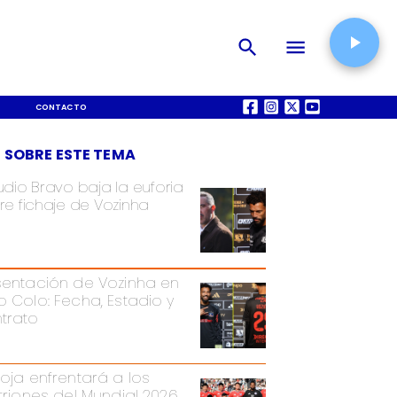
CONTACTO
QUIÉNES SOMOS
 SOBRE ESTE TEMA
udio Bravo baja la euforia
re fichaje de Vozinha
sentación de Vozinha en
o Colo: Fecha, Estadio y
trato
Roja enfrentará a los
itriones del Mundial 2026