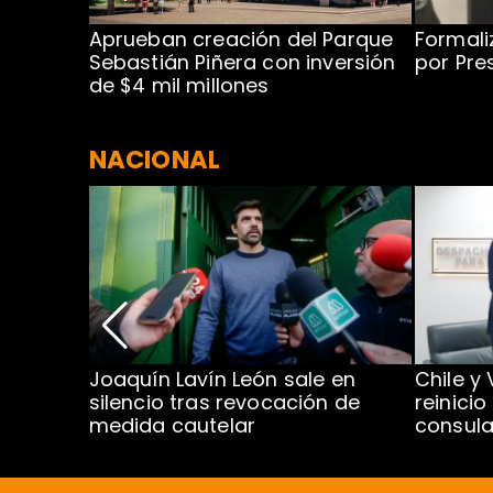
 para
Aprueban creación del Parque
Formali
 rodeo
Sebastián Piñera con inversión
por Pre
de $4 mil millones
NACIONAL
ar
Joaquín Lavín León sale en
Chile y
mbre
silencio tras revocación de
reinicio
medida cautelar
consula