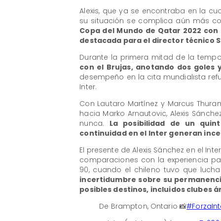
Alexis, que ya se encontraba en la cu
su situación se complica aún más co
Copa del Mundo de Qatar 2022 con l
destacada para el director técnico 
Durante la primera mitad de la tempo
con el Brujas, anotando dos goles 
desempeño en la cita mundialista ref
Inter.
Con Lautaro Martínez y Marcus Thuram
hacia Marko Arnautovic, Alexis Sánch
nunca.
La posibilidad de un quin
continuidad en el Inter generan ince
El presente de Alexis Sánchez en el Int
comparaciones con la experiencia pa
90, cuando el chileno tuvo que luch
incertidumbre sobre su permanencia
posibles destinos, incluidos clubes 
De Brampton, Ontario 📸
#ForzaInt