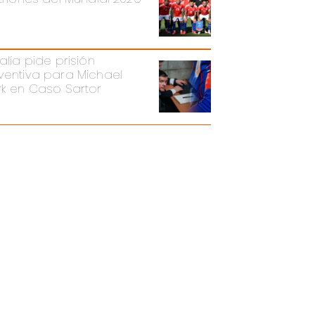
alía pide prisión
ventiva para Michael
rk en Caso Sartor