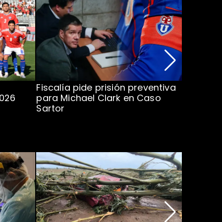
Fiscalía pide prisión preventiva
Clark in
2026
para Michael Clark en Caso
la U en 
Sartor