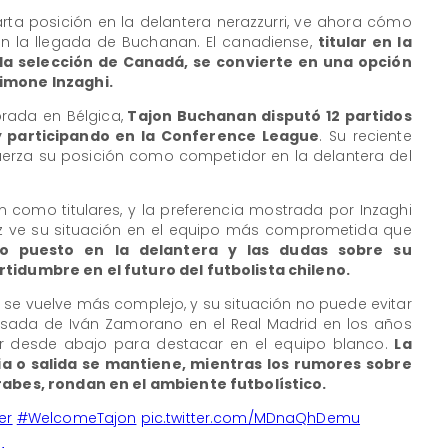
arta posición en la delantera nerazzurri, ve ahora cómo
n la llegada de Buchanan. El canadiense,
titular en la
a selección de Canadá, se convierte en una opción
Simone Inzaghi.
rada en Bélgica,
Tajon Buchanan disputó 12 partidos
y participando en la Conference League
. Su reciente
uerza su posición como competidor en la delantera del
 como titulares, y la preferencia mostrada por Inzaghi
ez ve su situación en el equipo más comprometida que
to puesto en la delantera y las dudas sobre su
rtidumbre en el futuro del futbolista chileno.
er se vuelve más complejo, y su situación no puede evitar
sada de Iván Zamorano en el Real Madrid en los años
ar desde abajo para destacar en el equipo blanco.
La
 o salida se mantiene, mientras los rumores sobre
árabes, rondan en el ambiente futbolístico.
er
#WelcomeTajon
pic.twitter.com/MDnaQhDemu