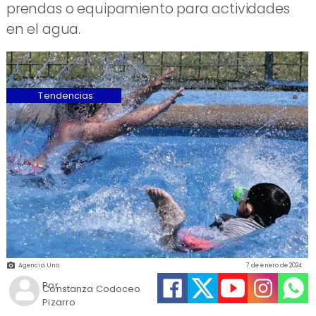
prendas o equipamiento para actividades
en el agua.
Tendencias
Agencia Uno
7 de enero de 2024
Por
Constanza Codoceo
Pizarro