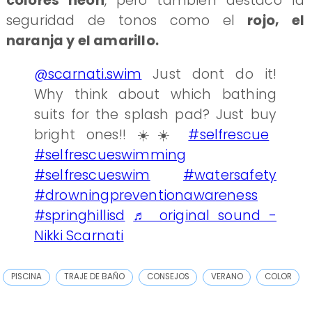
colores neón
, pero también destacó la
seguridad de tonos como el
rojo, el
naranja y el amarillo.
@scarnati.swim
Just dont do it!
Why think about which bathing
suits for the splash pad? Just buy
bright ones!! ☀️☀️
#selfrescue
#selfrescueswimming
#selfrescueswim
#watersafety
#drowningpreventionawareness
#springhillisd
♬ original sound -
Nikki Scarnati
PISCINA
TRAJE DE BAÑO
CONSEJOS
VERANO
COLOR