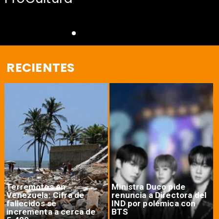
RECIENTES
Terremotos en
Ministra Duco pide
Venezuela: Cifra de
renuncia a Directora del
fallecidos se
IND por polémica con
incrementa a cerca de
BTS