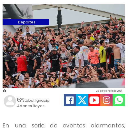
Deportes
23 de febrero de 2024
Por
Cristóbal Ignacio
Adones Reyes
​En una serie de eventos alarmantes,