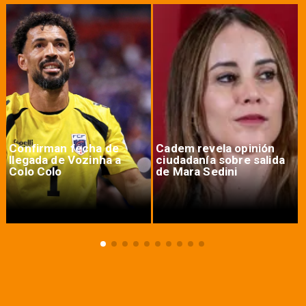
Confirman fecha de
Cadem revela opinión
llegada de Vozinha a
ciudadanía sobre salida
Colo Colo
de Mara Sedini