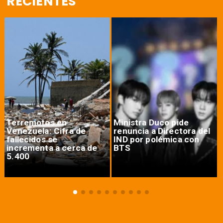
RECIENTES
Terremotos en
Ministra Duco pide
Venezuela: Cifra de
renuncia a Directora del
fallecidos se
IND por polémica con
incrementa a cerca de
BTS
5.400