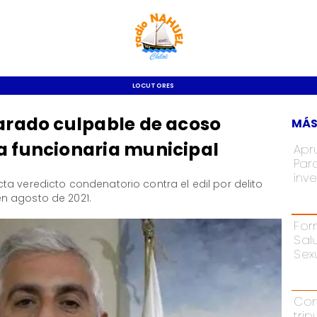
LOCUTORES
larado culpable de acoso
MÁS
a funcionaria municipal
Apr
Par
inve
ta veredicto condenatorio contra el edil por delito
n agosto de 2021.
For
Sal
Sex
Con
tri