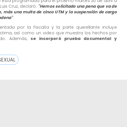
o está programada para el próximo martes 30 de abril a
 Luis Cruz, declaró:
"Hemos solicitado una pena que va de
to, más una multa de cinco UTM y la suspensión de cargo
ondena"
.
sentada por la Fiscalía y la parte querellante incluye
víctima, así como un video que muestra los hechos por
ado. Además,
se incorporó prueba documental y
SEXUAL