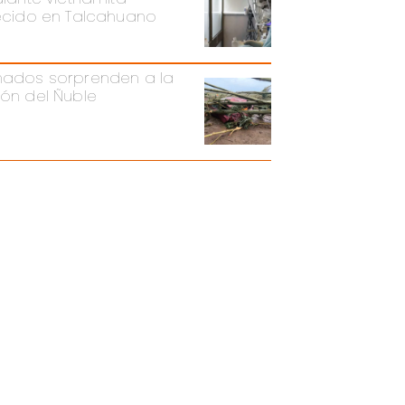
lecido en Talcahuano
nados sorprenden a la
ión del Ñuble