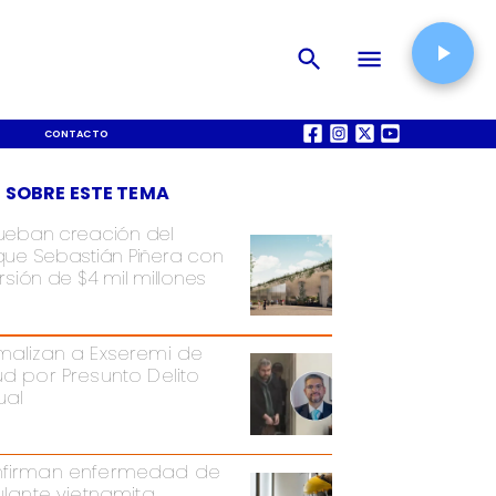
CONTACTO
QUIÉNES SOMOS
 SOBRE ESTE TEMA
ueban creación del
que Sebastián Piñera con
rsión de $4 mil millones
malizan a Exseremi de
ud por Presunto Delito
ual
firman enfermedad de
pulante vietnamita