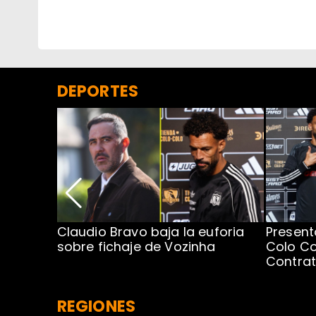
DEPORTES
egada de
Claudio Bravo baja la euforia
Present
sobre fichaje de Vozinha
Colo Co
Contra
REGIONES