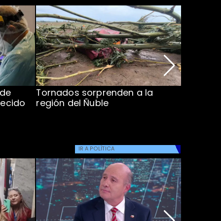
 de
Tornados sorprenden a la
Alcaldes
lecido
región del Ñuble
de Catás
Atacam
IR A
POLÍTICA