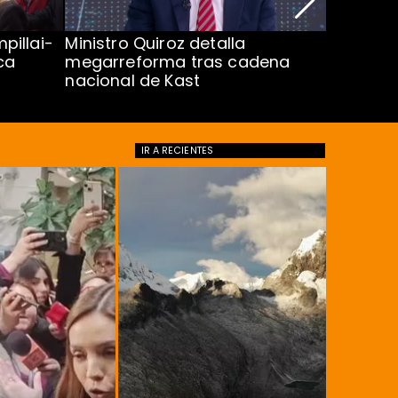
pillai-
Ministro Quiroz detalla
Alarmant
ca
megarreforma tras cadena
13 a 15 
nacional de Kast
Minsal
IR A
RECIENTES