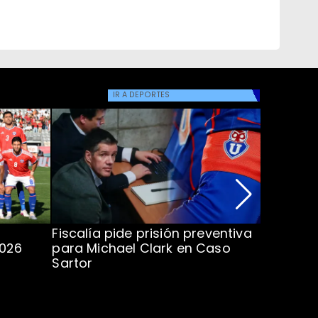
IR A
DEPORTES
Fiscalía pide prisión preventiva
Clark in
2026
para Michael Clark en Caso
la U en 
Sartor