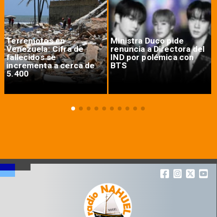
Terremotos en
Ministra Duco pide
Venezuela: Cifra de
renuncia a Directora del
fallecidos se
IND por polémica con
incrementa a cerca de
BTS
5.400