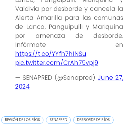
Valdivia por desborde y cancela la
Alerta Amarilla para las comunas
de Lanco, Panguipulli y Mariquina
por amenaza de desborde.
Infórmate en
https://t.co/YYfh7hINSu
pic.twitter.com/CrAh75vpj9
— SENAPRED (@Senapred)
June 27,
2024
REGIÓN DE LOS RÍOS
SENAPRED
DESBORDE DE RÍOS