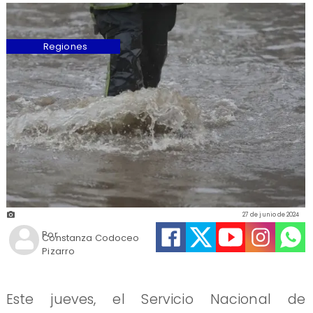
Regiones
27 de junio de 2024
Por
Constanza Codoceo
Pizarro
Este jueves, el Servicio Nacional de