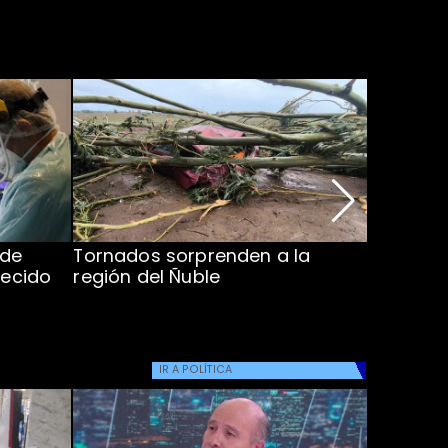
 de
Tornados sorprenden a la
Alcaldes
lecido
región del Ñuble
de Catás
Atacam
IR A
POLÍTICA