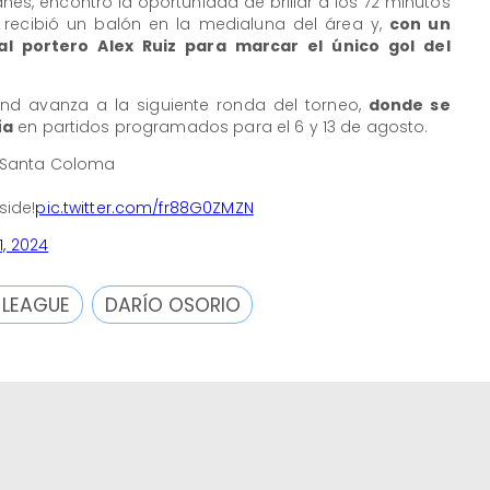
danés, encontró la oportunidad de brillar a los 72 minutos
o recibió un balón en la medialuna del área y,
con un
l portero Alex Ruiz para marcar el único gol del
lland avanza a la siguiente ronda del torneo,
donde se
ía
en partidos programados para el 6 y 13 de agosto.
UE Santa Coloma
side!
pic.twitter.com/fr88G0ZMZN
1, 2024
 LEAGUE
DARÍO OSORIO