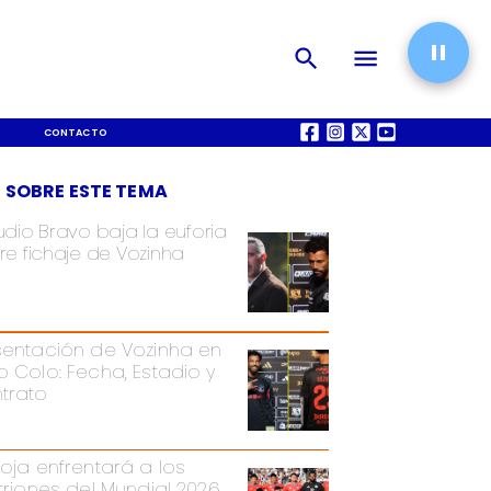
CONTACTO
QUIÉNES SOMOS
 SOBRE ESTE TEMA
udio Bravo baja la euforia
re fichaje de Vozinha
sentación de Vozinha en
o Colo: Fecha, Estadio y
trato
Roja enfrentará a los
itriones del Mundial 2026