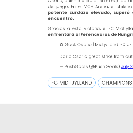
Osorio, quien fue titular en el equipo 
de juego. En el MCH Arena, el chilen
potente zurdazo elevado, superó a
encuentro.
Gracias a esta victoria, el FC Midtjy
enfrentará al Ferencvaros de Hungr
⚽️ Goal: Osorio | Midtjylland 1-0 
Darío Osorio great strike from out
— PushGoals (@PushGoals)
July 3
FC MIDTJYLLAND
CHAMPIONS