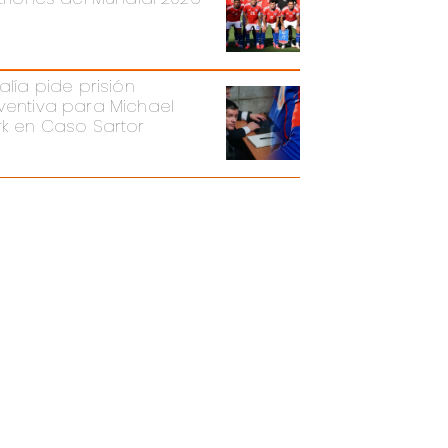
alía pide prisión
ventiva para Michael
rk en Caso Sartor