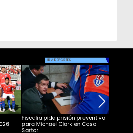
IR A
DEPORTES
Fiscalía pide prisión preventiva
Clark in
2026
para Michael Clark en Caso
la U en 
Sartor