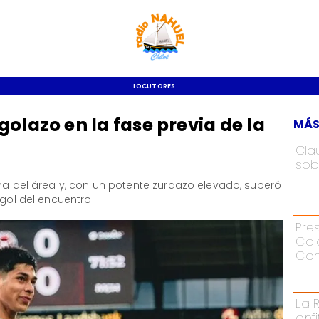
LOCUTORES
olazo en la fase previa de la
MÁS
Cla
sob
una del área y, con un potente zurdazo elevado, superó
 gol del encuentro.
Pre
Col
Con
La 
anf