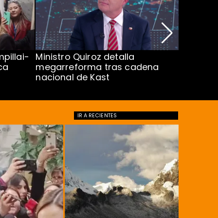
pillai-
Ministro Quiroz detalla
Alarmant
ca
megarreforma tras cadena
13 a 15 
nacional de Kast
Minsal
IR A
RECIENTES