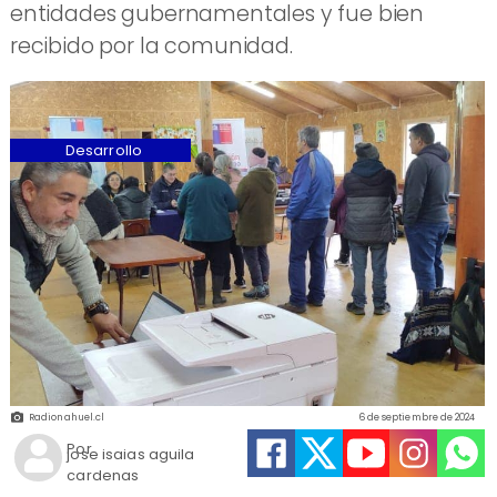
entidades gubernamentales y fue bien
recibido por la comunidad.
Desarrollo
Radionahuel.cl
6 de septiembre de 2024
Por
jose isaias aguila
cardenas