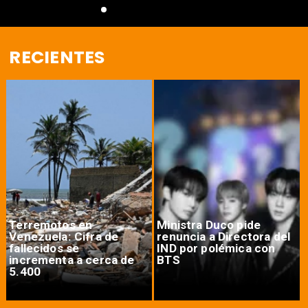
RECIENTES
Terremotos en
Ministra Duco pide
Venezuela: Cifra de
renuncia a Directora del
fallecidos se
IND por polémica con
incrementa a cerca de
BTS
5.400