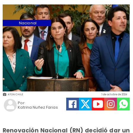
Nacional
ATON CHILE
1 de octubre de 2024
Por
Katrina Nuñez Farias
Renovación Nacional (RN) decidió dar un