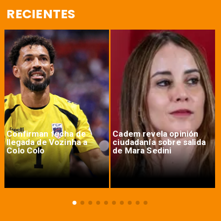
RECIENTES
Confirman fecha de
Cadem revela opinión
llegada de Vozinha a
ciudadanía sobre salida
Colo Colo
de Mara Sedini