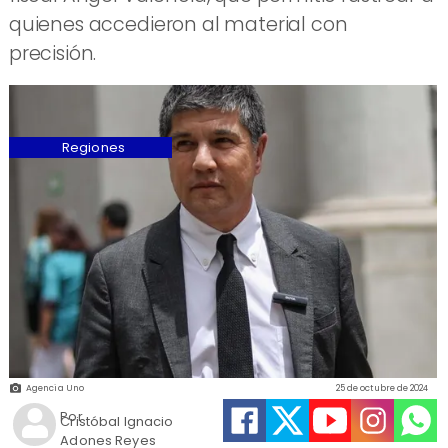
quienes accedieron al material con
precisión.
Regiones
Agencia Uno
25 de octubre de 2024
Por
Cristóbal Ignacio
Adones Reyes