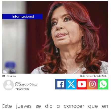
Internacional
Extraído
14 de noviembre de 2024
Por
Eduardo Díaz
Iribarren
Este jueves se dio a conocer que en