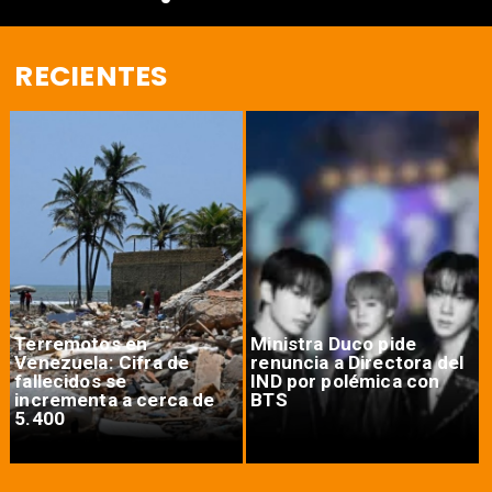
RECIENTES
Terremotos en
Ministra Duco pide
Venezuela: Cifra de
renuncia a Directora del
fallecidos se
IND por polémica con
incrementa a cerca de
BTS
5.400