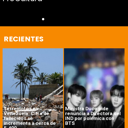
RECIENTES
Terremotos en
Ministra Duco pide
Venezuela: Cifra de
renuncia a Directora del
fallecidos se
IND por polémica con
incrementa a cerca de
BTS
5.400