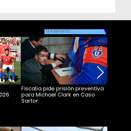
IR A
DEPORTES
Fiscalía pide prisión preventiva
Clark in
2026
para Michael Clark en Caso
la U en 
Sartor