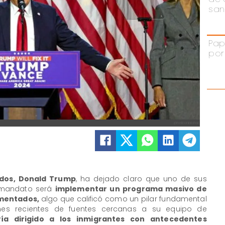
san
Pap
por
@heliconiabihai
idos, Donald Trump
, ha dejado claro que uno de sus
o mandato será
implementar un programa masivo de
umentados,
algo que calificó como un pilar fundamental
es recientes de fuentes cercanas a su equipo de
aría dirigido a los inmigrantes con antecedentes