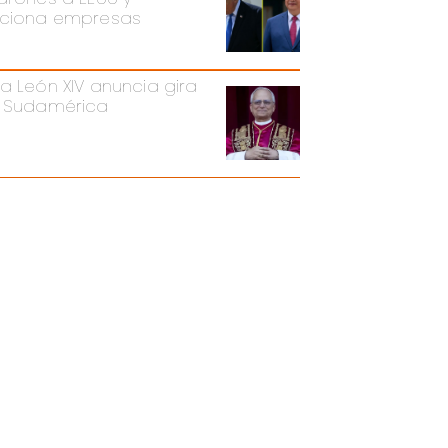
ciona empresas
a León XIV anuncia gira
 Sudamérica