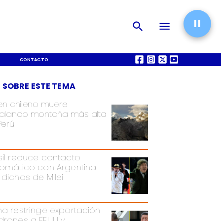
CONTACTO
QUIÉNES SOMOS
 SOBRE ESTE TEMA
en chileno muere
alando montaña más alta
Perú
sil reduce contacto
lomático con Argentina
 dichos de Milei
na restringe exportación
drones a EEUU y