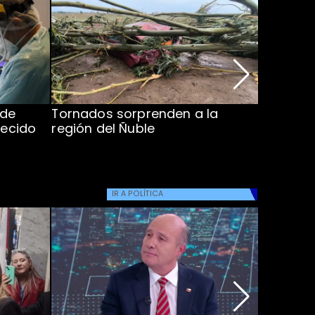
 de
Tornados sorprenden a la
Alcaldes
lecido
región del Ñuble
de Catás
Atacam
IR A
POLÍTICA