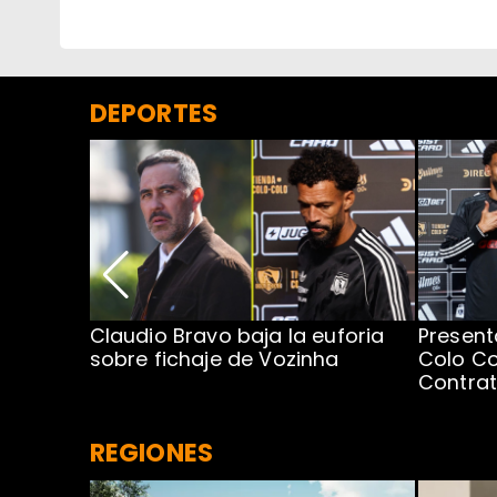
DEPORTES
egada de
Claudio Bravo baja la euforia
Present
sobre fichaje de Vozinha
Colo Co
Contra
REGIONES