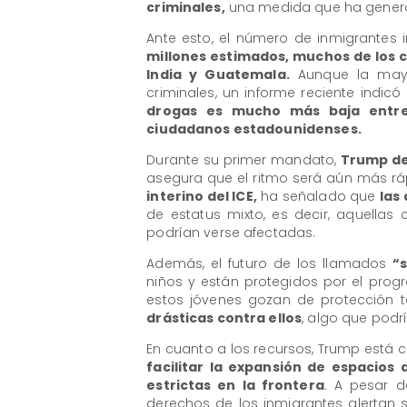
criminales,
una medida que ha genera
Ante esto, el número de inmigrantes 
millones estimados, muchos de los c
India y Guatemala.
Aunque la mayo
criminales, un informe reciente indic
drogas es mucho más baja entre
ciudadanos estadounidenses.
Durante su primer mandato,
Trump de
asegura que el ritmo será aún más r
interino del ICE,
ha señalado que
las
de estatus mixto, es decir, aquell
podrían verse afectadas.
Además, el futuro de los llamados
“
niños y están protegidos por el pro
estos jóvenes gozan de protección 
drásticas contra ellos
, algo que podr
En cuanto a los recursos, Trump está
facilitar la expansión de espacio
estrictas en la frontera
. A pesar d
derechos de los inmigrantes alertan 