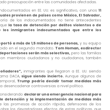
do preocupación entre las comunidades afectadas.
indocumentados en EE. UU. es significativo, con unos
11
uales provienen de países como México, El Salvador,
ría de los indocumentados no tiene antecedentes
ó que
la tasa de detención por delitos violentos o de
 los inmigrantes indocumentados que entre los
portó a más de 1,5 millones de personas,
y su equipo
ápido en el segundo mandato.
Tom Homan, exdirector
 deportaciones serán más selectivas,
pero las familias
as con miembros ciudadanos y no ciudadanos, también
soñadores”,
inmigrantes que llegaron a EE. UU. siendo
grama DACA,
sigue siendo incierto.
Aunque algunos de
temporal,
Trump podría decidir tomar medidas más
ía desencadenar controversias a nivel político.
 considerando
declarar una emergencia nacional para
s de detención y la implementación de medidas más
e las promesas de acción rápida, defensores de los
sobre los devastadores efectos de estas políticas, que