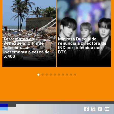
Terremotos en
Ministra Duco pide
Venezuela: Cifra de
renuncia a Directora del
fallecidos se
IND por polémica con
incrementa a cerca de
BTS
5.400