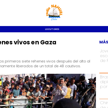
LOCUTORES
enes vivos en Gaza
MÁS
Jov
esc
de 
s primeros siete rehenes vivos después del alto al
amente liberados de un total de 48 cautivos.
Bra
dip
por
Chi
de 