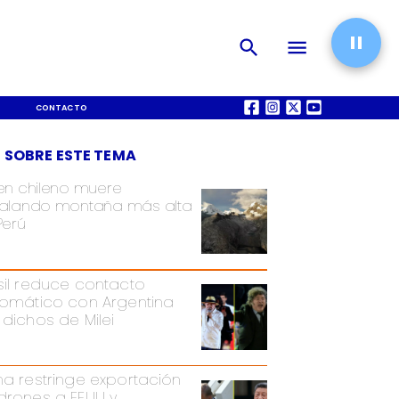
CONTACTO
QUIÉNES SOMOS
 SOBRE ESTE TEMA
en chileno muere
alando montaña más alta
Perú
sil reduce contacto
lomático con Argentina
 dichos de Milei
na restringe exportación
drones a EEUU y