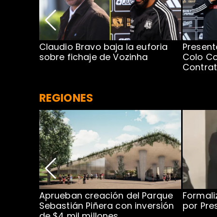
egada de
Claudio Bravo baja la euforia
Present
sobre fichaje de Vozinha
Colo Co
Contra
REGIONES
 para
Aprueban creación del Parque
Formali
 rodeo
Sebastián Piñera con inversión
por Pre
de $4 mil millones