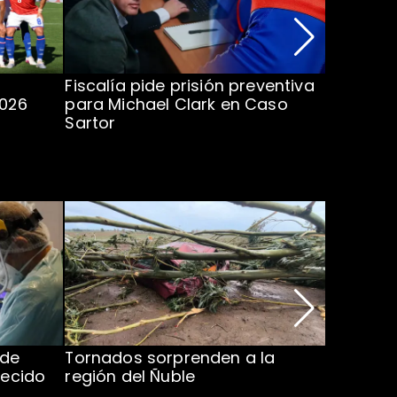
Fiscalía pide prisión preventiva
Clark in
2026
para Michael Clark en Caso
la U en 
Sartor
 de
Tornados sorprenden a la
Alcaldes
lecido
región del Ñuble
de Catás
Atacam