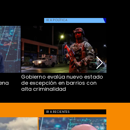
IR A
POLÍTICA
Gobierno evalúa nuevo estado
Aprueba
ena
de excepción en barrios con
Sebastiá
alta criminalidad
de $4 mi
IR A
RECIENTES