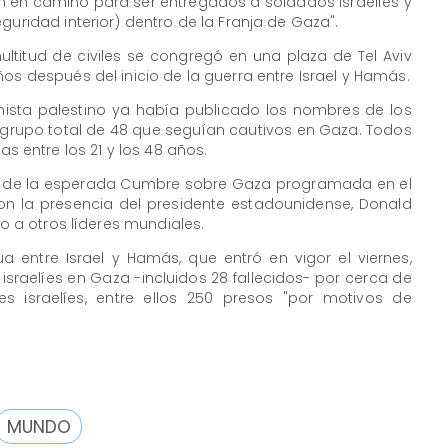
n en camino para ser entregados a soldados israelíes y
guridad interior) dentro de la Franja de Gaza".
ultitud de civiles se congregó en una plaza de Tel Aviv
os después del inicio de la guerra entre Israel y Hamás.
ista palestino ya había publicado los nombres de los
n grupo total de 48 que seguían cautivos en Gaza. Todos
entre los 21 y los 48 años.
es de la esperada Cumbre sobre Gaza programada en el
con la presencia del presidente estadounidense, Donald
to a otros líderes mundiales.
a entre Israel y Hamás, que entró en vigor el viernes,
 israelíes en Gaza -incluidos 28 fallecidos- por cerca de
es israelíes, entre ellos 250 presos "por motivos de
MUNDO