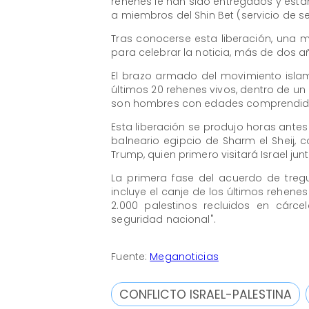
rehenes le han sido entregados y está
a miembros del Shin Bet (servicio de se
Tras conocerse esta liberación, una m
para celebrar la noticia, más de dos añ
El brazo armado del movimiento islam
últimos 20 rehenes vivos, dentro de u
son hombres con edades comprendidas 
Esta liberación se produjo horas ant
balneario egipcio de Sharm el Sheij, 
Trump, quien primero visitará Israel jun
La primera fase del acuerdo de tregu
incluye el canje de los últimos rehenes
2.000 palestinos recluidos en cárcel
seguridad nacional".
Fuente:
Meganoticias
CONFLICTO ISRAEL-PALESTINA