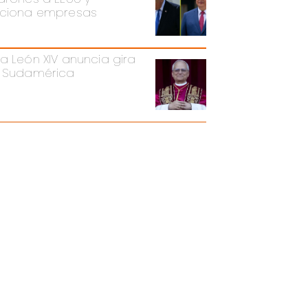
ciona empresas
a León XIV anuncia gira
 Sudamérica