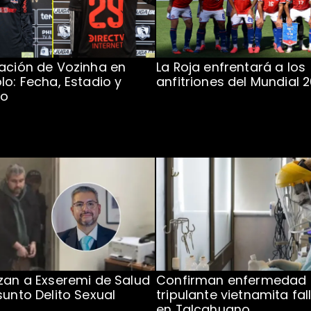
ación de Vozinha en
La Roja enfrentará a los
lo: Fecha, Estadio y
anfitriones del Mundial 
to
zan a Exseremi de Salud
Confirman enfermedad
sunto Delito Sexual
tripulante vietnamita fal
en Talcahuano