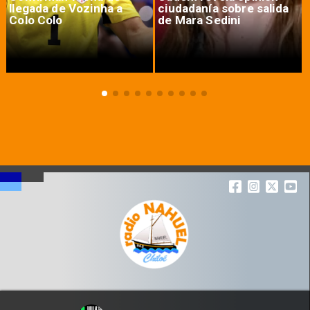
llegada de Vozinha a
ciudadanía sobre salida
Colo Colo
de Mara Sedini