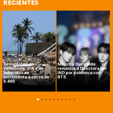
RECIENTES
Terremotos en
Ministra Duco pide
Venezuela: Cifra de
renuncia a Directora del
fallecidos se
IND por polémica con
incrementa a cerca de
BTS
5.400