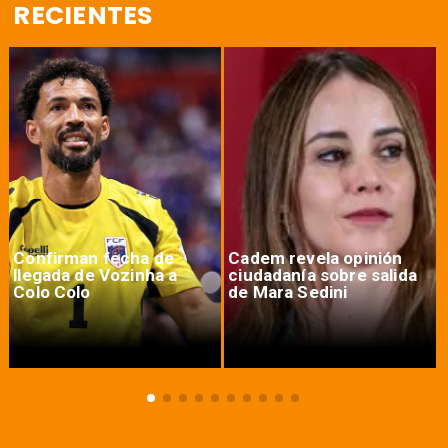
RECIENTES
Confirman fecha de
Cadem revela opinión
llegada de Vozinha a
ciudadanía sobre salida
Colo Colo
de Mara Sedini