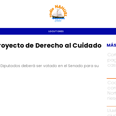
LOCUTORES
oyecto de Derecho al Cuidado
MÁS
Cor
pag
cas
 Diputados deberá ser votado en el Senado para su
Cod
con
Nor
rie
Lluv
ciu