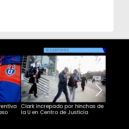
IR A
DEPORTES
ventiva
Clark increpado por hinchas de
Vozinha 
aso
la U en Centro de Justicia
Colo Co