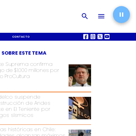
CONTACTO
QUIÉNES SOMOS
 SOBRE ESTE TEMA
te Suprema confirma
o de $1.000 millones por
o ProCultura
elco suspende
strucción de Andes
te en El Teniente por
sgos sísmicos
ias históricas en Chile:
dades alcanzan máximos