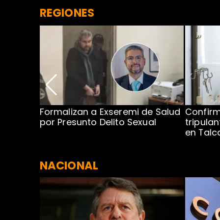
REGIONES
no por
Formalizan a Exseremi de Salud
Confir
ío Rahue
por Presunto Delito Sexual
tripulan
en Tal
NACIONAL