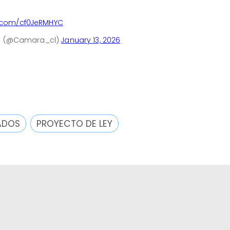
er.com/cf0JeRMHYC
le (@Camara_cl)
January 13, 2026
ADOS
PROYECTO DE LEY