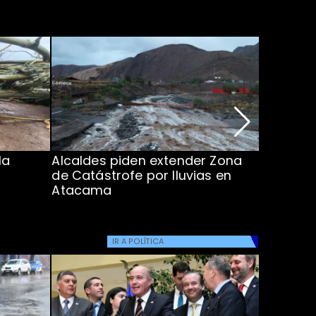
la
Alcaldes piden extender Zona
Inundaci
de Catástrofe por lluvias en
entre Co
Atacama
IR A
POLÍTICA